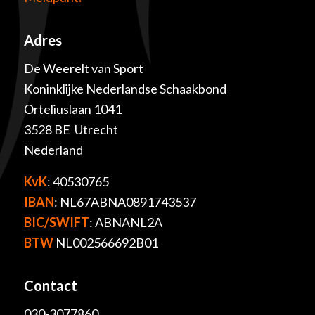
Adres
De Weerelt van Sport
Koninklijke Nederlandse Schaakbond
Orteliuslaan 1041
3528 BE Utrecht
Nederland
KvK
: 40530765
IBAN
: NL67ABNA0891743537
BIC/SWIFT
: ABNANL2A
BTW
NL002566692B01
Contact
030-3077860