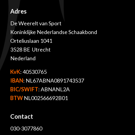
Adres
De Weerelt van Sport
Koninklijke Nederlandse Schaakbond
Orteliuslaan 1041
3528 BE Utrecht
Nederland
KvK
: 40530765
IBAN
: NL67ABNA0891743537
BIC/SWIFT
: ABNANL2A
BTW
NL002566692B01
Contact
030-3077860