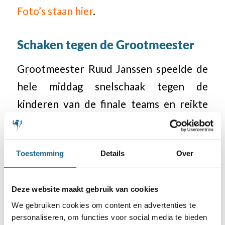
Foto’s staan hier
.
Schaken tegen de Grootmeester
Grootmeester Ruud Janssen speelde de
hele middag snelschaak tegen de
kinderen van de finale teams en reikte
daarna de prijzen uit aan de winnaars. Hij
werd nog even herinnert aan het feit dat
Toestemming
Details
Over
hij in een officiële partij ooit tegen
wereldkampioen Magnus Carlsen remise
Deze website maakt gebruik van cookies
heeft gespeeld. Dat maakte wel indruk
We gebruiken cookies om content en advertenties te
op de finalisten, want die naam kende ze
personaliseren, om functies voor social media te bieden