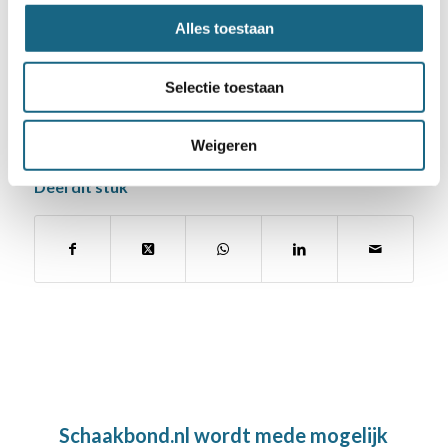
Alles toestaan
Categorie
Bondsnieuws
,
Jeugd
,
Kampioenschappen
,
NK
Selectie toestaan
Schoolschaak
,
Schaken op school
Weigeren
Deel dit stuk
Schaakbond.nl wordt mede mogelijk