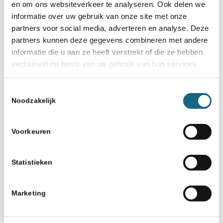
wel!
en om ons websiteverkeer te analyseren. Ook delen we
informatie over uw gebruik van onze site met onze
De finale van het NK Schoolschaak
partners voor social media, adverteren en analyse. Deze
partners kunnen deze gegevens combineren met andere
basisonderwijs Algemeen werd mogelijk
informatie die u aan ze heeft verstrekt of die ze hebben
gemaakt door een heel team van
verzameld op basis van uw gebruik van hun services.
vrijwilligers van ASA, aangevuld met een
Toestemmingsselectie
paar externe wedstrijdleiders en
Noodzakelijk
natuurlijk de Rivers International School
die de school ervoor beschikbaar heeft
Voorkeuren
gesteld. Alle teams en begeleiders
Statistieken
bedankt voor hun inzet en tot volgend
jaar.
Marketing