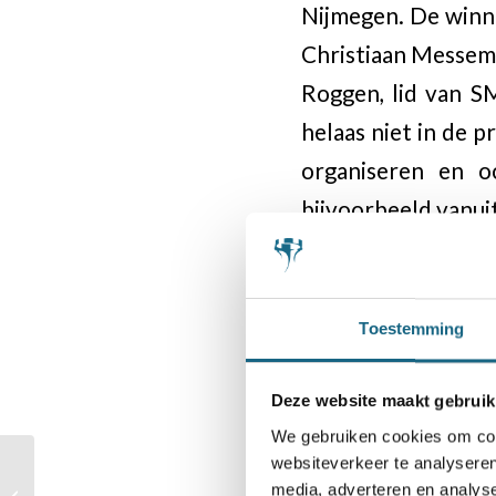
Nijmegen. De winna
Christiaan Messema
Roggen, lid van SM
helaas niet in de p
organiseren en 
bijvoorbeeld vanu
Toestemming
Deze website maakt gebruik
We gebruiken cookies om cont
websiteverkeer te analyseren
School Chess 4All,
media, adverteren en analys
inmiddels 16 teams