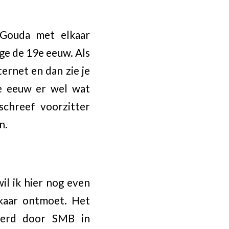
 Gouda met elkaar
ge de 19e eeuw. Als
ternet en dan zie je
9e eeuw er wel wat
chreef voorzitter
n.
wil ik hier nog even
lkaar ontmoet. Het
seerd door SMB in