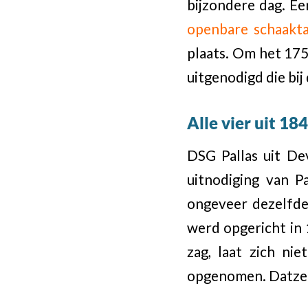
bijzondere dag. E
openbare schaakta
plaats. Om het 175-
uitgenodigd die bi
Alle vier uit 18
DSG Pallas uit De
uitnodiging van P
ongeveer dezelfde 
werd opgericht in 
zag, laat zich ni
opgenomen. Datzel