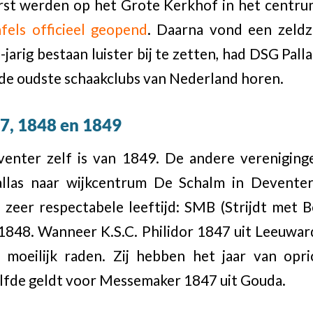
erst werden op het Grote Kerkhof in het centru
fels officieel geopend
. Daarna vond een zeld
jarig bestaan luister bij te zetten, had DSG Pall
j de oudste schaakclubs van Nederland horen.
47, 1848 en 1849
venter zelf is van 1849. De andere vereniging
allas naar wijkcentrum De Schalm in Devente
zeer respectabele leeftijd: SMB (Strijdt met B
1848. Wanneer K.S.C. Philidor 1847 uit Leeuwar
et moeilijk raden. Zij hebben het jaar van opr
fde geldt voor Messemaker 1847 uit Gouda.