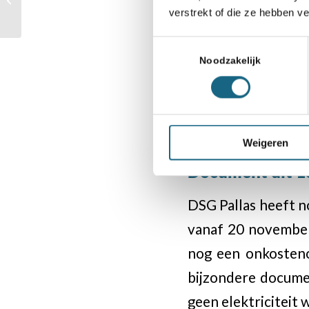
verstrekt of die ze hebben v
geplaatst
Toestemmingsselectie
Noodzakelijk
Weigeren
Document uit 1
DSG Pallas heeft n
vanaf 20 november
nog een onkosteno
bijzondere documen
geen elektriciteit 