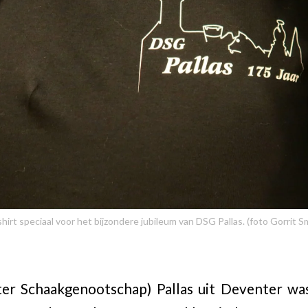
shirt speciaal voor het bijzondere jubileum van DSG Pallas. (foto Gorrit Sm
r Schaakgenootschap) Pallas uit Deventer wa