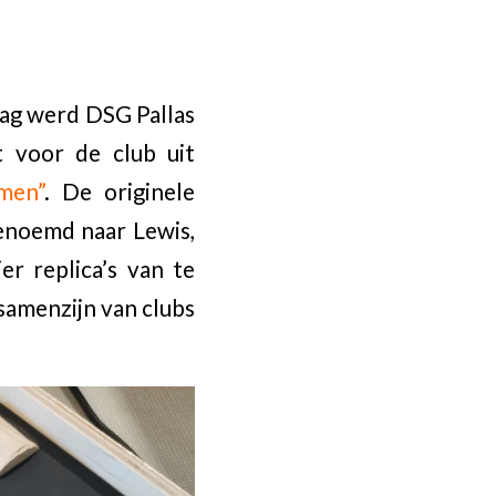
dag werd DSG Pallas
t voor de club uit
men”
. De originele
genoemd naar Lewis,
er replica’s van te
 samenzijn van clubs