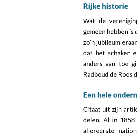
Rijke historie
Wat de verenigin
gemeen hebben is d
zo’n jubileum eraan
dat het schaken e
anders aan toe g
Radboud de Roos dat
Een hele onder
Citaat uit zijn art
delen. Al in 1858
allereerste nati