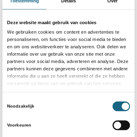
Toestemming
Details
Over
Deze website maakt gebruik van cookies
We gebruiken cookies om content en advertenties te
personaliseren, om functies voor social media te bieden
en om ons websiteverkeer te analyseren. Ook delen we
informatie over uw gebruik van onze site met onze
partners voor social media, adverteren en analyse. Deze
partners kunnen deze gegevens combineren met andere
informatie die u aan ze heeft verstrekt of die ze hebben
verzameld op basis van uw gebruik van hun services.
Frank Clevers, altijd verbonden met het schaken.
Frank laat een rijke erfenis na: niet alleen
Toestemmingsselectie
Noodzakelijk
in boeken en artikelen, maar vooral in de
mensen die hij heeft geïnspireerd. Hij
Voorkeuren
wist schaken altijd te verbinden met