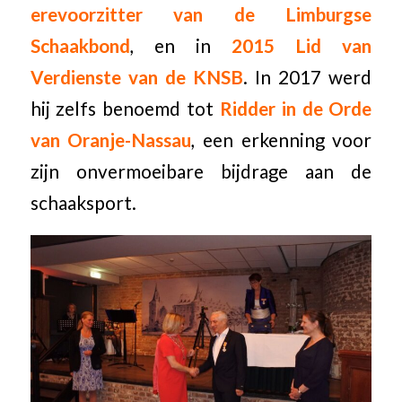
erevoorzitter van de Limburgse
Schaakbond
, en in
2015 Lid van
Verdienste van de KNSB
. In 2017 werd
hij zelfs benoemd tot
Ridder in de Orde
van Oranje-Nassau
, een erkenning voor
zijn onvermoeibare bijdrage aan de
schaaksport.