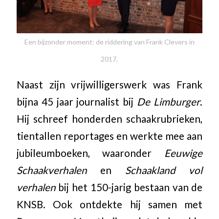
Een bijzonder moment: de riddering van Frank Clevers in
2017.
Naast zijn vrijwilligerswerk was Frank
bijna 45 jaar journalist bij
De Limburger
.
Hij schreef honderden schaakrubrieken,
tientallen reportages en werkte mee aan
jubileumboeken, waaronder
Eeuwige
Schaakverhalen
en
Schaakland vol
verhalen
bij het 150-jarig bestaan van de
KNSB. Ook ontdekte hij samen met