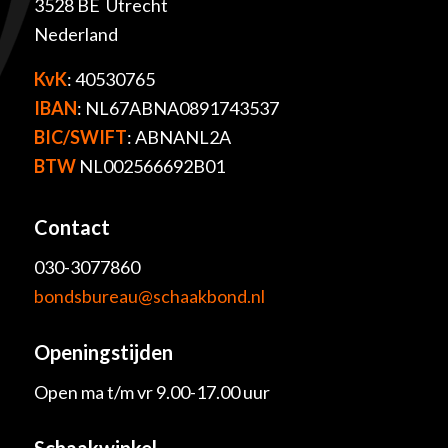
3528 BE Utrecht
Nederland
KvK
: 40530765
IBAN
: NL67ABNA0891743537
BIC/SWIFT
: ABNANL2A
BTW
NL002566692B01
Contact
030-3077860
bondsbureau@schaakbond.nl
Openingstijden
Open ma t/m vr 9.00-17.00 uur