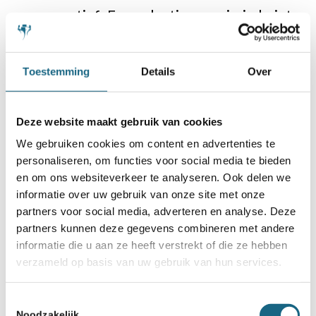
perspectief. Een selectiecommissie buigt
zich over alle kandidaten. Je krijgt
uiteindelijk een ledenraad die diverser is
Toestemming
Details
Over
en mensen heeft met specifieke
kwaliteiten die gebruikt kunnen worden.
Deze website maakt gebruik van cookies
Ik verwacht er veel van.”
We gebruiken cookies om content en advertenties te
personaliseren, om functies voor social media te bieden
en om ons websiteverkeer te analyseren. Ook delen we
informatie over uw gebruik van onze site met onze
partners voor social media, adverteren en analyse. Deze
partners kunnen deze gegevens combineren met andere
informatie die u aan ze heeft verstrekt of die ze hebben
verzameld op basis van uw gebruik van hun services.
Toestemmingsselectie
Noodzakelijk