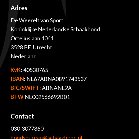
Adres
De Weerelt van Sport
Koninklijke Nederlandse Schaakbond
Orteliuslaan 1041
3528 BE Utrecht
Nederland
KvK
: 40530765
IBAN
: NL67ABNA0891743537
BIC/SWIFT
: ABNANL2A
BTW
NL002566692B01
Contact
030-3077860
bondsbureau@schaakbond.nl