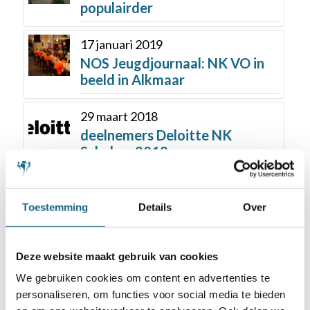
populairder
17 januari 2019
NOS Jeugdjournaal: NK VO in
beeld in Alkmaar
29 maart 2018
deelnemers Deloitte NK
Schaken 2018
Toestemming
Details
Over
Deze website maakt gebruik van cookies
We gebruiken cookies om content en advertenties te
Schaakbond.nl wordt mede mogelijk
personaliseren, om functies voor social media te bieden
gemaakt door: