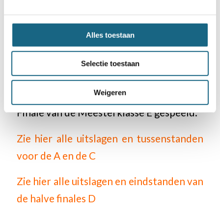
Standen, uitslagen en meer foto’s
Op 15 november is alweer de volgende
Alles toestaan
speelronde. Dan is VAS-Amsterdam de
gastheer voor de Meesterklasse A, C en
Selectie toestaan
Promotieklasse A teams. In Leiden bij Op
Weigeren
Eigen Wieken wordt tegelijkertijd de
Finale van de Meesterklasse E gespeeld.
Zie hier alle uitslagen en tussenstanden
voor de A en de C
Zie hier alle uitslagen en eindstanden van
de halve finales D