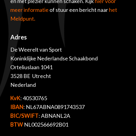
en met plezier kunnen schaken. Kijk
hier voor
meer informatie
of stuur een bericht naar
het
Meldpunt
.
Adres
De Weerelt van Sport
Koninklijke Nederlandse Schaakbond
Orteliuslaan 1041
3528 BE Utrecht
Nederland
KvK
: 40530765
IBAN
: NL67ABNA0891743537
BIC/SWIFT
: ABNANL2A
BTW
NL002566692B01