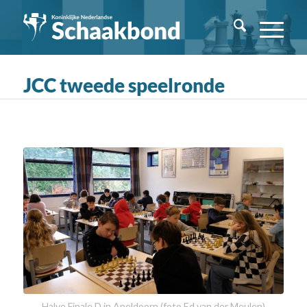
JCC tweede speelronde
Halve Finale D in Apeldoorn (foto Ed van der Meulen)