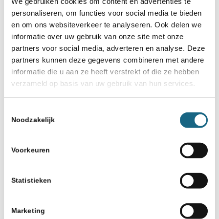
We gebruiken cookies om content en advertenties te
Ed van der Meulen)
personaliseren, om functies voor social media te bieden
en om ons websiteverkeer te analyseren. Ook delen we
informatie over uw gebruik van onze site met onze
partners voor social media, adverteren en analyse. Deze
De finale is op 6 december in Groningen.
partners kunnen deze gegevens combineren met andere
Helaas wisten geen van de noordelijke
informatie die u aan ze heeft verstrekt of die ze hebben
verzameld op basis van uw gebruik van hun services.
teams zich dit keer te plaatsen. Ten Boer
D1 en Staunton D1-Groningen kwamen
Toestemmingsselectie
nog het dichtst in de buurt met een resp.
Noodzakelijk
8e en 9e plaats. Ook lof voor Matadoren
Voorkeuren
D1-Groningen die pas een week voor de
halve finale het team rond kreeg als
Statistieken
vervanger voor het team van SHTV D1.
Marketing