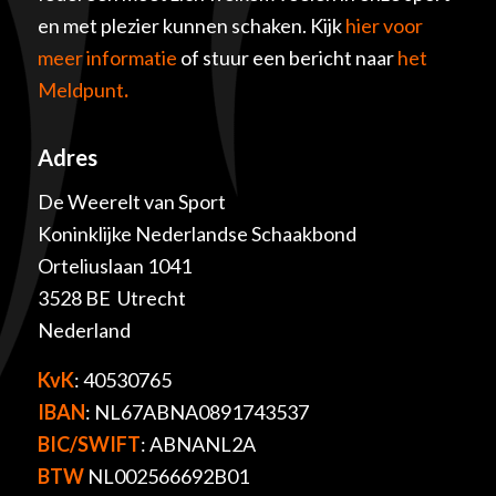
en met plezier kunnen schaken. Kijk
hier voor
meer informatie
of stuur een bericht naar
het
Meldpunt
.
Adres
De Weerelt van Sport
Koninklijke Nederlandse Schaakbond
Orteliuslaan 1041
3528 BE Utrecht
Nederland
KvK
: 40530765
IBAN
: NL67ABNA0891743537
BIC/SWIFT
: ABNANL2A
BTW
NL002566692B01