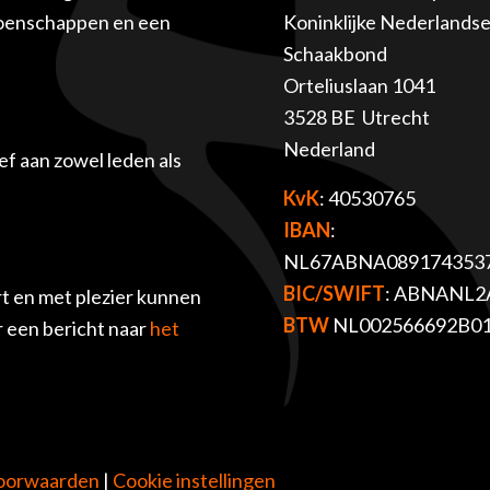
ioenschappen en een
Koninklijke Nederlands
Schaakbond
Orteliuslaan 1041
3528 BE Utrecht
Nederland
f aan zowel leden als
KvK
: 40530765
IBAN
:
NL67ABNA089174353
BIC/SWIFT
: ABNANL2
t en met plezier kunnen
BTW
NL002566692B0
r een bericht naar
het
oorwaarden
|
Cookie instellingen