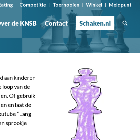
Rating
Competitie
Toernooien
Winkel
Meldpunt
ver de KNSB
Contact
Schaken.nl
d aan kinderen
 loop van de
pen. Of gebruik
en en laat de
youtube “Lang
een sprookje