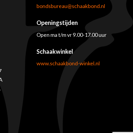
e
bondsbureau@schaakbond.nl
Openingstijden
Open ma t/m vr 9.00-17.00 uur
Schaakwinkel
www.schaakbond-winkel.nl
7
A
1