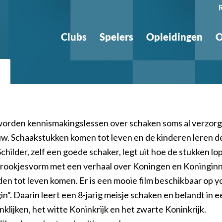
Clubs
Spelers
Opleidingen
O
worden kennismakingslessen over schaken soms al verzorg
w. Schaakstukken komen tot leven en de kinderen leren de
childer, zelf een goede schaker, legt uit hoe de stukken lo
rookjesvorm met een verhaal over Koningen en Koninginn
den tot leven komen. Er is een mooie film beschikbaar op 
n”. Daarin leert een 8-jarig meisje schaken en belandt in 
klijken, het witte Koninkrijk en het zwarte Koninkrijk.