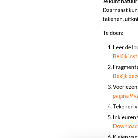
Je kunt natuurl
Daarnaast kun 
tekenen, uitkn
Te doen:
Leer de lo
Bekijk ins
Fragmenten
Bekijk deze
Voorlezen 
pagina 9 v
Tekenen v
Inkleuren
Download 
Kleien va