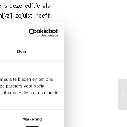
ns deze editie als
j/zij zojuist heeft
gende partijen, kan
rne. De Apeldoorner
orgt op de slotdag,
Over
25 juli weer een
 Theothorne, vanaf
 media te bieden en om ons
ze partners voor social
 een rapidtoernooi
nformatie die u aan ze heeft
site
onk.schaken.nl
.
Marketing
ronder alle partijen