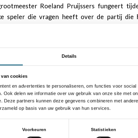
ootmeester Roeland Pruijssers fungeert tijde
e speler die vragen heeft over de partij die hi
meesterlijk advies wil hebben voor zijn/haar vol
li bij Pruijssers terecht in schaakcafé Theotho
8 juli vanaf 19.30 uur ook een simultaan en verz
Details
commentaar op de belangrijkste partijen.
ulaire traditie vindt er op vrijdagavond 
 van cookies
i plaats in een zaal van het cafégedeelte van
ent en advertenties te personaliseren, om functies voor social
. Ook delen we informatie over uw gebruik van onze site met on
erdag 26 juli wordt in datzelfde cafégedeelte
e. Deze partners kunnen deze gegevens combineren met andere i
 tot 16.00 uur.
erzameld op basis van uw gebruik van hun services.
tie over ons toernooi kunt u terecht op de web
Voorkeuren
Statistieken
len in totaal 50 partijen live te volgen zijn, waa