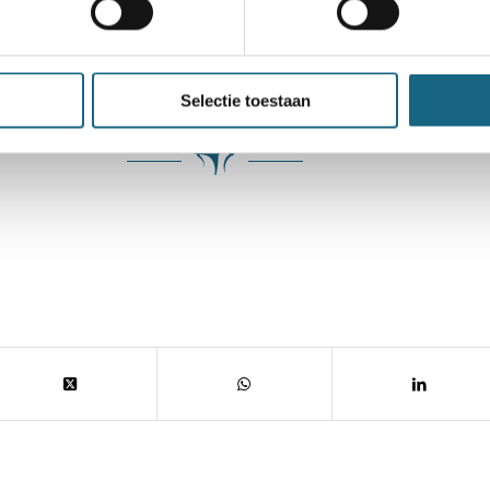
 Ook is er dagelijks een blog met het belan
 verzorgd door perschef Peter Boel.
Selectie toestaan