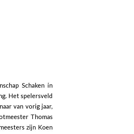
enschap Schaken in
ng. Het spelersveld
ar van vorig jaar,
rootmeester Thomas
tmeesters zijn Koen