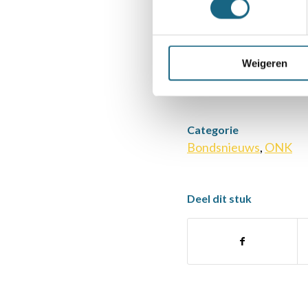
van het Open NK.
opvallende nieuws,
Weigeren
Categorie
Bondsnieuws
,
ONK
Deel dit stuk