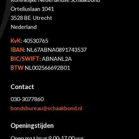
Orteliuslaan 1041
3528 BE Utrecht
Nederland
KvK
: 40530765
IBAN
: NL67ABNA0891743537
BIC/SWIFT
: ABNANL2A
BTW
NL002566692B01
Contact
030-3077860
bondsbureau@schaakbond.nl
Openingstijden
Open ma t/m vr 9.00-17.00 uur