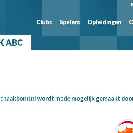
Clubs
Spelers
Opleidingen
O
SK ABC
chaakbond.nl wordt mede mogelijk gemaakt doo