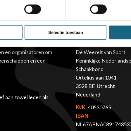
Selectie toestaan
Adres
en en organisatoren om
De Weerelt van Sport
ioenschappen en een
Koninklijke Nederlands
Schaakbond
Orteliuslaan 1041
3528 BE Utrecht
Nederland
f aan zowel leden als
KvK
: 40530765
IBAN
:
NL67ABNA089174353