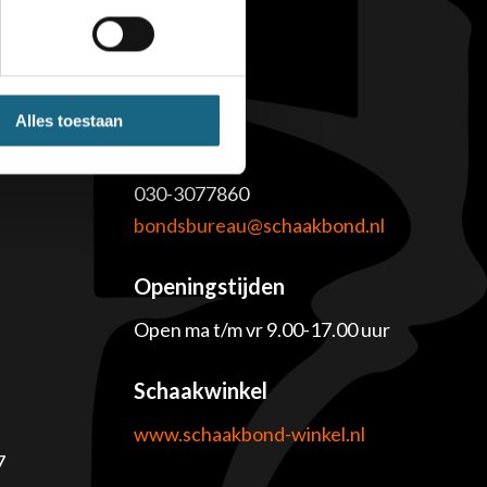
Alles toestaan
Contact
030-3077860
e
bondsbureau@schaakbond.nl
Openingstijden
Open ma t/m vr 9.00-17.00 uur
Schaakwinkel
www.schaakbond-winkel.nl
7