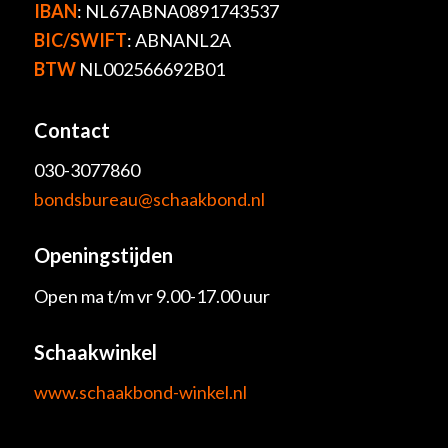
IBAN
: NL67ABNA0891743537
BIC/SWIFT
: ABNANL2A
BTW
NL002566692B01
Contact
030-3077860
bondsbureau@schaakbond.nl
Openingstijden
Open ma t/m vr 9.00-17.00 uur
Schaakwinkel
www.schaakbond-winkel.nl