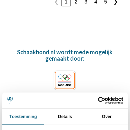
1
2
3
4
5
❮
❯
Schaakbond.nl wordt mede mogelijk
gemaakt door:
Toestemming
Details
Over