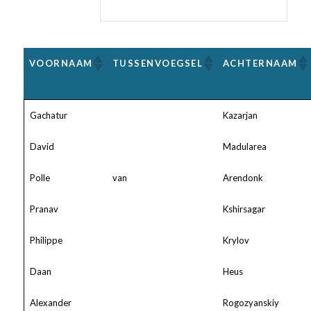
VOORNAAM
TUSSENVOEGSEL
ACHTERNAAM
Gachatur
Kazarjan
David
Madularea
Polle
van
Arendonk
Pranav
Kshirsagar
Philippe
Krylov
Daan
Heus
Alexander
Rogozyanskiy