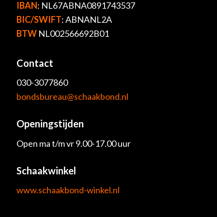
IBAN
: NL67ABNA0891743537
BIC/SWIFT
: ABNANL2A
BTW
NL002566692B01
Contact
030-3077860
bondsbureau@schaakbond.nl
Openingstijden
Open ma t/m vr 9.00-17.00 uur
Schaakwinkel
www.schaakbond-winkel.nl