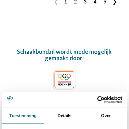
1
2
3
4
5
❮
❯
Schaakbond.nl wordt mede mogelijk
gemaakt door:
Toestemming
Details
Over