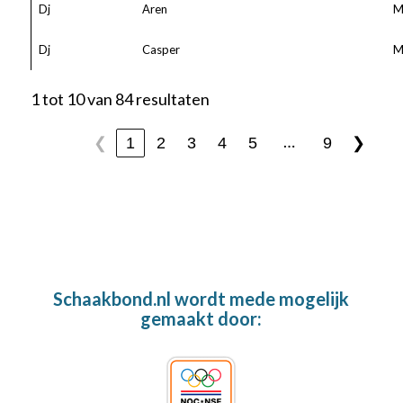
Dj
Aren
M
Dj
Casper
M
1 tot 10 van 84 resultaten
…
1
2
3
4
5
9
❮
❯
Schaakbond.nl wordt mede mogelijk
gemaakt door: