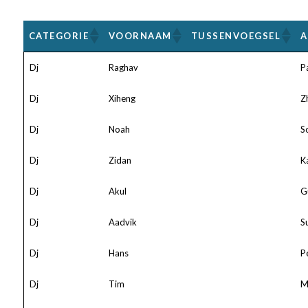
CATEGORIE
VOORNAAM
TUSSENVOEGSEL
A
Dj
Raghav
P
Dj
Xiheng
Z
Dj
Noah
S
Dj
Zidan
K
Dj
Akul
G
Dj
Aadvik
S
Dj
Hans
P
Dj
Tim
M