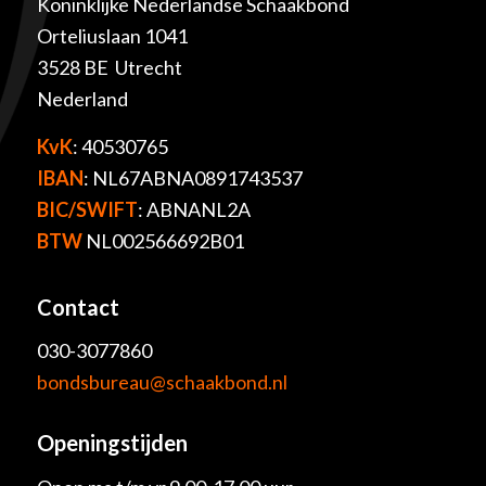
Koninklijke Nederlandse Schaakbond
Orteliuslaan 1041
3528 BE Utrecht
Nederland
KvK
: 40530765
IBAN
: NL67ABNA0891743537
BIC/SWIFT
: ABNANL2A
BTW
NL002566692B01
Contact
030-3077860
bondsbureau@schaakbond.nl
Openingstijden