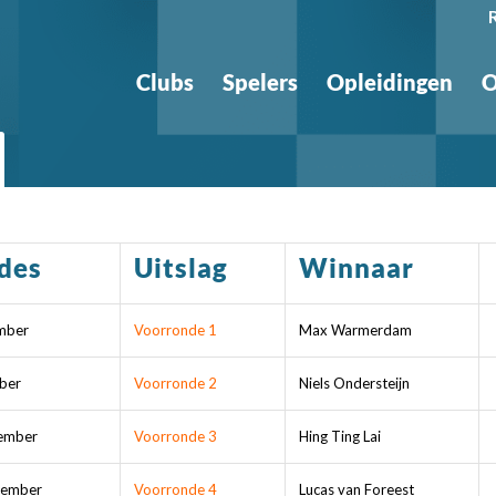
Clubs
Spelers
Opleidingen
O
des
Uitslag
Winnaar
mber
Voorronde 1
Max Warmerdam
ber
Voorronde 2
Niels Ondersteijn
ember
Voorronde 3
Hing Ting Lai
cember
Voorronde 4
Lucas van Foreest