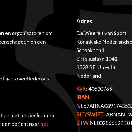
Adres
en en organisatoren om
De Weerelt van Sport
ioenschappen en een
Koninklijke Nederlands
Schaakbond
Orteliuslaan 1041
3528 BE Utrecht
Nederland
f aan zowel leden als
KvK
: 40530765
IBAN
:
NL67ABNA089174353
BIC/SWIFT
: ABNANL2
t en met plezier kunnen
BTW
NL002566692B0
r een bericht naar
het