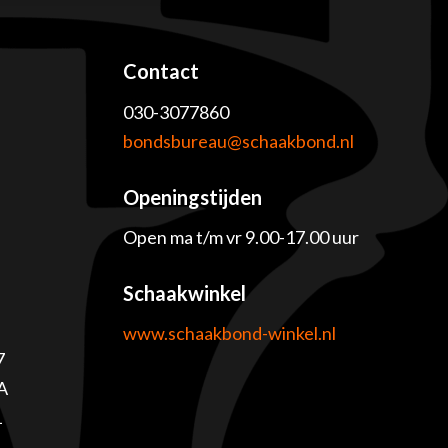
Contact
030-3077860
e
bondsbureau@schaakbond.nl
Openingstijden
Open ma t/m vr 9.00-17.00 uur
Schaakwinkel
www.schaakbond-winkel.nl
7
A
1