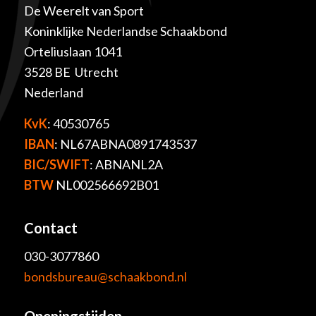
De Weerelt van Sport
Koninklijke Nederlandse Schaakbond
Orteliuslaan 1041
3528 BE Utrecht
Nederland
KvK
: 40530765
IBAN
: NL67ABNA0891743537
BIC/SWIFT
: ABNANL2A
BTW
NL002566692B01
Contact
030-3077860
bondsbureau@schaakbond.nl