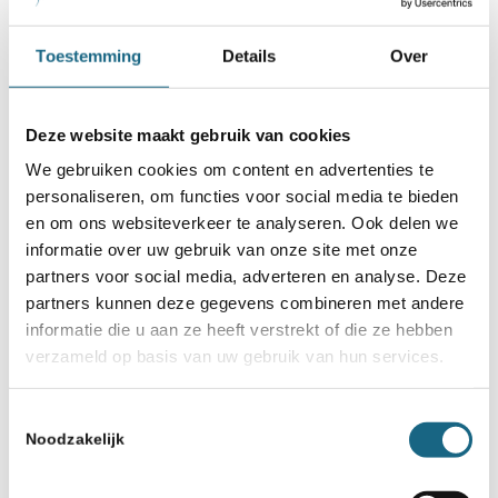
e
11.40 – 12.10 uur 2
ronde
Toestemming
Details
Over
e
12.20 – 12.50 uur 3
ronde
12.50 – 13.20 uur lunchpauze
Deze website maakt gebruik van cookies
e
We gebruiken cookies om content en advertenties te
13.20 – 13.50 uur 4
ronde
personaliseren, om functies voor social media te bieden
e
14.00 – 14.30 uur 5
ronde
en om ons websiteverkeer te analyseren. Ook delen we
informatie over uw gebruik van onze site met onze
e
14.40 – 15.10 uur 6
ronde
partners voor social media, adverteren en analyse. Deze
e
partners kunnen deze gegevens combineren met andere
15.20 – 15.50 uur 7
ronde
informatie die u aan ze heeft verstrekt of die ze hebben
16.00 – 16.30 uur Prijsuitreiking
verzameld op basis van uw gebruik van hun services.
Vrijplaatsen
Toestemmingsselectie
Voor teams die geen kwalificatie hebben kunnen
Noodzakelijk
spelen of voor teams die de rechtstreekse