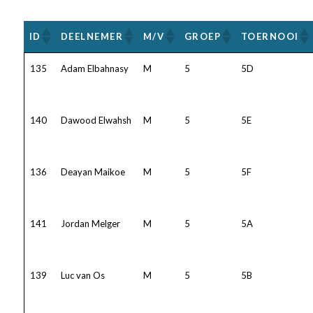
ID
DEELNEMER
M/V
GROEP
TOERNOOI
135
Adam Elbahnasy
M
5
5D
140
Dawood Elwahsh
M
5
5E
136
Deayan Maikoe
M
5
5F
141
Jordan Melger
M
5
5A
139
Luc van Os
M
5
5B