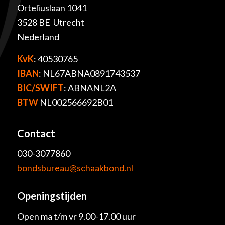
Orteliuslaan 1041
3528 BE Utrecht
Nederland
KvK
: 40530765
IBAN
: NL67ABNA0891743537
BIC/SWIFT
: ABNANL2A
BTW
NL002566692B01
Contact
030-3077860
bondsbureau@schaakbond.nl
Openingstijden
Open ma t/m vr 9.00-17.00 uur