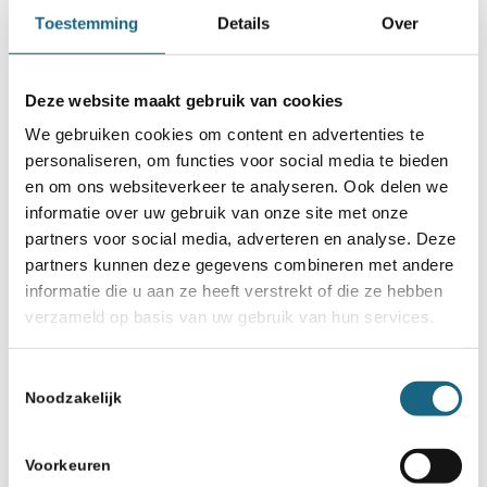
Toestemming
Details
Over
205
Maarten Mostert
M
4
4D
Deze website maakt gebruik van cookies
181
Stef Krikke
M
4
4A
We gebruiken cookies om content en advertenties te
personaliseren, om functies voor social media te bieden
en om ons websiteverkeer te analyseren. Ook delen we
72
Aaria Jignesh
V
4
4B
informatie over uw gebruik van onze site met onze
Rachh
partners voor social media, adverteren en analyse. Deze
partners kunnen deze gegevens combineren met andere
74
Adiya Maksat
V
4
4C
informatie die u aan ze heeft verstrekt of die ze hebben
verzameld op basis van uw gebruik van hun services.
75
Alisha Ghosh
V
4
4D
Toestemmingsselectie
76
Artur Ribeiro
M
5
5E
Noodzakelijk
80
Gal Biner
M
5
5F
Voorkeuren
209
Inaaya Gupta
V
3
3A