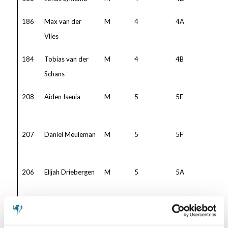
186
Max van der
M
4
4A
Vlies
184
Tobias van der
M
4
4B
Schans
208
Aiden Isenia
M
5
5E
207
Daniel Meuleman
M
5
5F
206
Elijah Driebergen
M
5
5A
204
Febe Miedema
M
4
4C