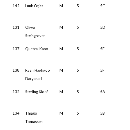
142
Luuk Otjes
M
5
5C
131
Oliver
M
5
5D
Steingrover
137
Quetzal Kano
M
5
5E
138
Ryan Haghgoo
M
5
5F
Daryasari
132
Sterling Kloof
M
5
5A
134
Thiago
M
5
5B
Tomassen