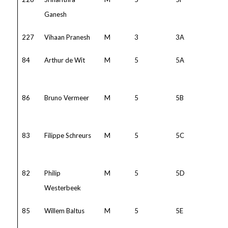
Ganesh
227
Vihaan Pranesh
M
3
3A
84
Arthur de Wit
M
5
5A
86
Bruno Vermeer
M
5
5B
83
Filippe Schreurs
M
5
5C
82
Philip
M
5
5D
Westerbeek
85
Willem Baltus
M
5
5E