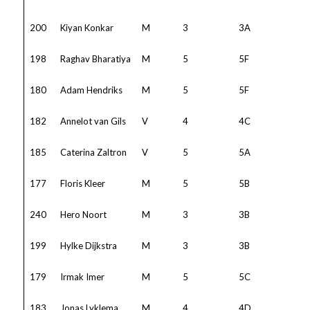
200
Kiyan Konkar
M
3
3A
198
Raghav Bharatiya
M
5
5F
180
Adam Hendriks
M
5
5F
182
Annelot van Gils
V
4
4C
185
Caterina Zaltron
V
5
5A
177
Floris Kleer
M
5
5B
240
Hero Noort
M
3
3B
199
Hylke Dijkstra
M
3
3B
179
Irmak Imer
M
5
5C
183
Jonas Lyklema
M
4
4D