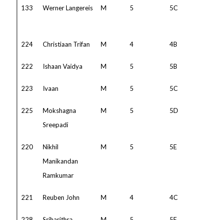
133
Werner Langereis
M
5
5C
224
Christiaan Trifan
M
4
4B
222
Ishaan Vaidya
M
5
5B
223
Ivaan
M
5
5C
225
Mokshagna
M
5
5D
Sreepadi
220
Nikhil
M
5
5E
Manikandan
Ramkumar
221
Reuben John
M
4
4C
228
Sriharithra
M
5
5F