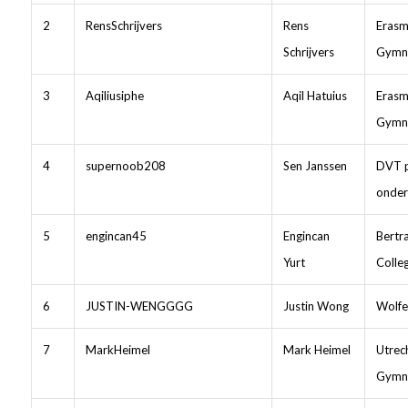
2
RensSchrijvers
Rens
Erasm
Schrijvers
Gymn
3
Aqiliusiphe
Aqil Hatuius
Erasm
Gymn
4
supernoob208
Sen Janssen
DVT p
onder
5
engincan45
Engincan
Bertr
Yurt
Colle
6
JUSTIN-WENGGGG
Justin Wong
Wolfe
7
MarkHeimel
Mark Heimel
Utrech
Gymn