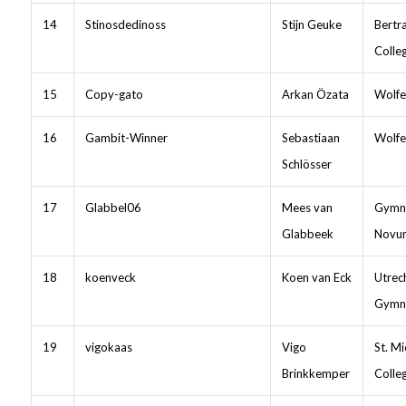
14
Stinosdedinoss
Stijn Geuke
Bertr
Colle
15
Copy-gato
Arkan Özata
Wolfe
16
Gambit-Winner
Sebastiaan
Wolfe
Schlösser
17
Glabbel06
Mees van
Gymn
Glabbeek
Novu
18
koenveck
Koen van Eck
Utrech
Gymn
19
vigokaas
Vigo
St. Mi
Brinkkemper
Colle