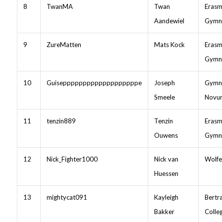
8
TwanMA
Twan
Erasm
Aandewiel
Gymn
9
ZureMatten
Mats Kock
Erasm
Gymn
10
Guisepppppppppppppppppppe
Joseph
Gymn
Smeele
Novu
11
tenzin889
Tenzin
Erasm
Ouwens
Gymn
12
Nick_Fighter1000
Nick van
Wolfe
Huessen
13
mightycat091
Kayleigh
Bertr
Bakker
Colle