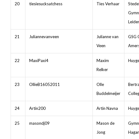
20
tiesiesucksatchess
Ties Verhaar
Stedel
Gymn
Leide
21
Juliannevanveen
Julianne van
GSG 
Veen
Amers
22
MaxiPaxi4
Maxim
Huyge
Relker
23
OllieB16052011
Olle
Bertr
Buddelmeijer
Colle
24
Artin200
Artin Navna
Huyge
25
masondj09
Mason de
Gymn
Jong
Haga