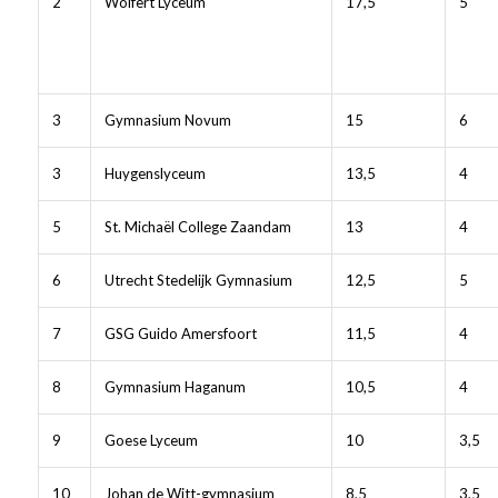
2
Wolfert Lyceum
17,5
5
3
Gymnasium Novum
15
6
3
Huygenslyceum
13,5
4
5
St. Michaël College Zaandam
13
4
6
Utrecht Stedelijk Gymnasium
12,5
5
7
GSG Guido Amersfoort
11,5
4
8
Gymnasium Haganum
10,5
4
9
Goese Lyceum
10
3,5
10
Johan de Witt-gymnasium
8,5
3,5