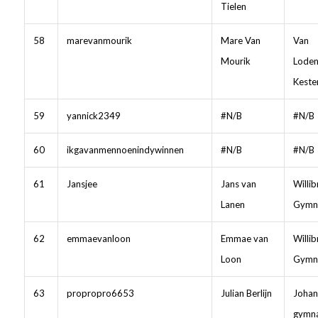
Tielen
58
marevanmourik
Mare Van
Van
Mourik
Loden
Keste
59
yannick2349
#N/B
#N/B
60
ikgavanmennoenindywinnen
#N/B
#N/B
61
Jansjee
Jans van
Willib
Lanen
Gymn
62
emmaevanloon
Emmae van
Willib
Loon
Gymn
63
propropro6653
Julian Berlijn
Johan
gymn