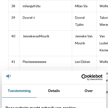
38
milangyfrdtu
Milan Sla
Wolfe
39
Dyorel-t
Dyorel
Tabor
Tjalim
Weren
40
JennekevanMourik
Jenneke Van
Van
Mourik
Loden
Keste
41
Plevieeeeeeeeee
Levi Ebben
Wolfe
42
AnkushSaroyeBachna
Ankush
Gymn
Bachna
Haga
Toestemming
Details
Over
43
Ardyan2012
Ardyan
Huyge
Navna
Deze website maakt gebruik van cookies