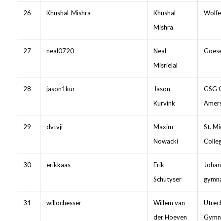
26
Khushal_Mishra
Khushal
Wolfe
Mishra
27
neal0720
Neal
Goese
Misrielal
28
jason1kur
Jason
GSG 
Kurvink
Amers
29
dvtvji
Maxim
St. Mi
Nowacki
Colle
30
erikkaas
Erik
Johan
Schutyser
gymn
31
willochesser
Willem van
Utrech
der Hoeven
Gymn