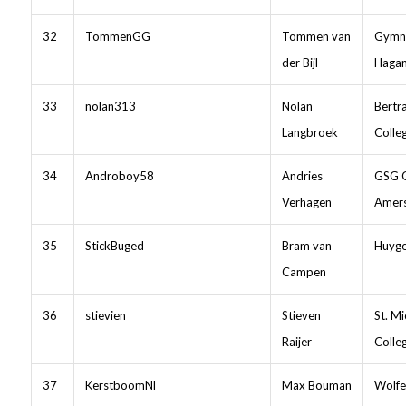
32
TommenGG
Tommen van
Gymn
der Bijl
Haga
33
nolan313
Nolan
Bertr
Langbroek
Colle
34
Androboy58
Andries
GSG 
Verhagen
Amers
35
StickBuged
Bram van
Huyge
Campen
36
stievien
Stieven
St. Mi
Raijer
Colle
37
KerstboomNl
Max Bouman
Wolfe