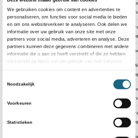
44
hugopoley
Hugo Poley
Johan
We gebruiken cookies om content en advertenties te
gymn
personaliseren, om functies voor social media te bieden
en om ons websiteverkeer te analyseren. Ook delen we
45
Reesespuffs2542
Ries Jellema
Bertr
informatie over uw gebruik van onze site met onze
Colle
partners voor social media, adverteren en analyse. Deze
partners kunnen deze gegevens combineren met andere
46
seth_schijf
Seth Schijf
Goese
informatie die u aan ze heeft verstrekt of die ze hebben
verzameld op basis van uw gebruik van hun services.
47
betlemgarcia
Sofia Betlem
St. Mi
Garcia
Colle
Toestemmingsselectie
Noodzakelijk
48
jcantonoinkoempaloempa
Jonathan
Johan
Canton
gymn
Voorkeuren
50
TopTobyTop
Toby Perabo
Bertr
Colle
Statistieken
51
Jelle-1234
Jelle
Goese