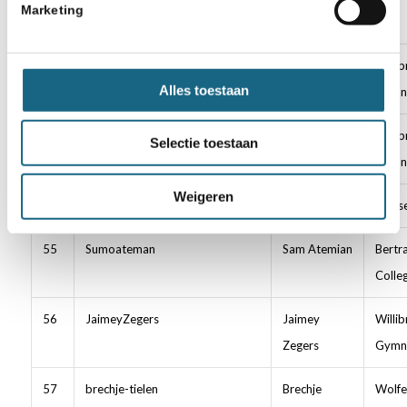
Marketing
Lindenberg
52
Moaeed78
Moaeed
Willib
Alles toestaan
Kassad
Gymn
53
Teun-schaken
Teun
Willib
Selectie toestaan
Manders
Gymn
Weigeren
54
PON123193
Sam Fraanje
Goese
55
Sumoateman
Sam Atemian
Bertr
Colle
56
JaimeyZegers
Jaimey
Willib
Zegers
Gymn
57
brechje-tielen
Brechje
Wolfe