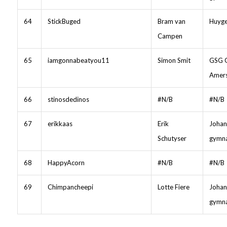
64
StickBuged
Bram van
Huyge
Campen
65
iamgonnabeatyou11
Simon Smit
GSG 
Amers
66
stinosdedinos
#N/B
#N/B
67
erikkaas
Erik
Johan
Schutyser
gymn
68
HappyAcorn
#N/B
#N/B
69
Chimpancheepi
Lotte Fiere
Johan
gymn