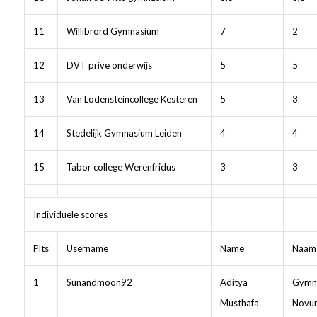
11
Willibrord Gymnasium
7
2
12
DVT prive onderwijs
5
5
13
Van Lodensteincollege Kesteren
5
3
14
Stedelijk Gymnasium Leiden
4
4
15
Tabor college Werenfridus
3
3
Individuele scores
Plts
Username
Name
Naam
1
Sunandmoon92
Aditya
Gymn
Musthafa
Novu