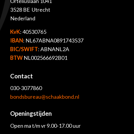
Orteliuslaan 1041
3528 BE Utrecht
Nederland
KvK
: 40530765
IBAN
: NL67ABNA0891743537
BIC/SWIFT
: ABNANL2A
BTW
NL002566692B01
Contact
030-3077860
bondsbureau@schaakbond.nl
Openingstijden
Open ma t/m vr 9.00-17.00 uur