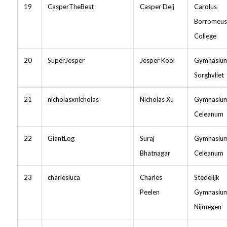
19
CasperTheBest
Casper Deij
Carolus
Borromeus
College
20
SuperJesper
Jesper Kool
Gymnasiu
Sorghvliet
21
nicholasxnicholas
Nicholas Xu
Gymnasiu
Celeanum
22
GiantLog
Suraj
Gymnasiu
Bhatnagar
Celeanum
23
charlesluca
Charles
Stedelijk
Peelen
Gymnasiu
Nijmegen