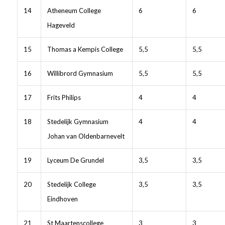
14
Atheneum College
6
6
Hageveld
15
Thomas a Kempis College
5,5
5,5
16
Willibrord Gymnasium
5,5
5,5
17
Frits Philips
4
4
18
Stedelijk Gymnasium
4
4
Johan van Oldenbarnevelt
19
Lyceum De Grundel
3,5
3,5
20
Stedelijk College
3,5
3,5
Eindhoven
21
St Maartenscollege
3
3