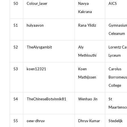
50
Colour_laser
Navya
AICS
Kakrana
51
hulyaavon
Rana Yildiz
Gymnasiu
Celeanum
52
TheAlysgambit
Aly
Lorentz Ca
Methlouthi
Lyceum
53
koen12321
Koen
Carolus
Mathijssen
Borromeus
College
54
TheChineseBotvinnik81
Wenhao Jin
St
Maartensco
55
oew-dhruv
Dhruv Kumar
Stedelijk