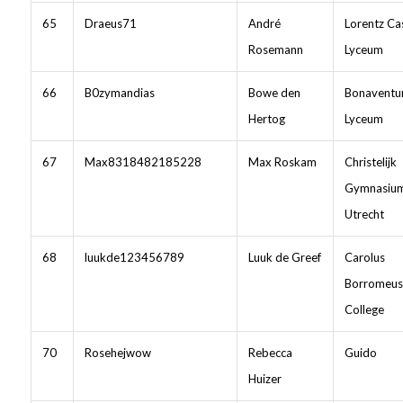
65
Draeus71
André
Lorentz Ca
Rosemann
Lyceum
66
B0zymandias
Bowe den
Bonaventu
Hertog
Lyceum
67
Max8318482185228
Max Roskam
Christelijk
Gymnasiu
Utrecht
68
luukde123456789
Luuk de Greef
Carolus
Borromeus
College
70
Rosehejwow
Rebecca
Guido
Huizer