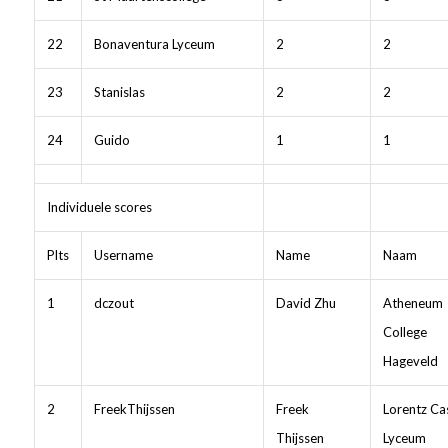
22
Bonaventura Lyceum
2
2
23
Stanislas
2
2
24
Guido
1
1
Individuele scores
Plts
Username
Name
Naam
1
dczout
David Zhu
Atheneum
College
Hageveld
2
FreekThijssen
Freek
Lorentz Ca
Thijssen
Lyceum