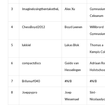
3
ImaginelosingthentaketheL
Alex Xu
Gymnasiu
Celeanum
4
ChessBoyd2012
Boyd Leenen
Willibrord
Gymnasiu
5
lukkiel
Lukas Blok
Thomas a
Kempis Col
6
compactdiscs
Guido van
Adriaan Ro
Hesselingen
Holstschoo
7
Brilsmurf040
#N/B
#N/B
8
Joeppypro
Joep
Sint-
Wesemael
Nicolaasly