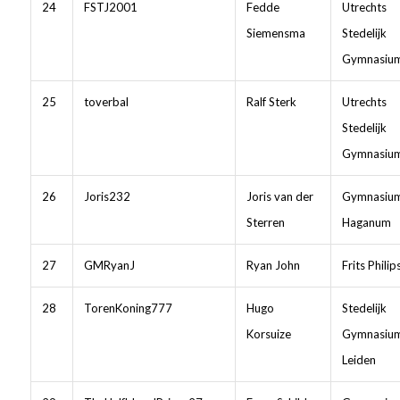
24
FSTJ2001
Fedde
Utrechts
Siemensma
Stedelijk
Gymnasiu
25
toverbal
Ralf Sterk
Utrechts
Stedelijk
Gymnasiu
26
Joris232
Joris van der
Gymnasiu
Sterren
Haganum
27
GMRyanJ
Ryan John
Frits Philip
28
TorenKoning777
Hugo
Stedelijk
Korsuize
Gymnasiu
Leiden