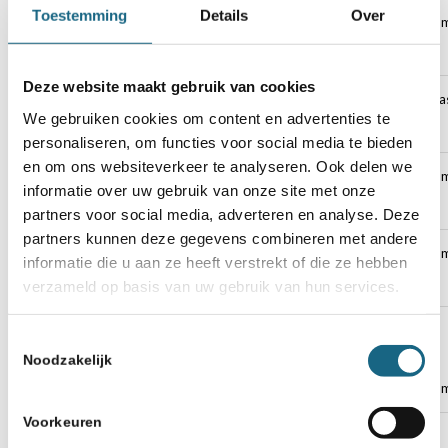
Toestemming
Details
Over
39
schakenisleuks
Sybe Klijnstra
Gymnasiu
Haganum
Deze website maakt gebruik van cookies
40
jason1119817
Roan
Lorentz Ca
We gebruiken cookies om content en advertenties te
Vereijken
Lyceum
personaliseren, om functies voor social media te bieden
en om ons websiteverkeer te analyseren. Ook delen we
41
IcommittedNiemann
Sven Lie
Gymnasiu
informatie over uw gebruik van onze site met onze
Haganum
partners voor social media, adverteren en analyse. Deze
partners kunnen deze gegevens combineren met andere
42
HyeJun_1015
Hye-Jun
Gymnasiu
informatie die u aan ze heeft verstrekt of die ze hebben
Hwang
Haganum
verzameld op basis van uw gebruik van hun services.
43
DuncanPaard
Duncan
Utrechts
Toestemmingsselectie
Elferink
Stedelijk
Noodzakelijk
Gymnasiu
Voorkeuren
44
mhh-milka
Mika
Utrechts