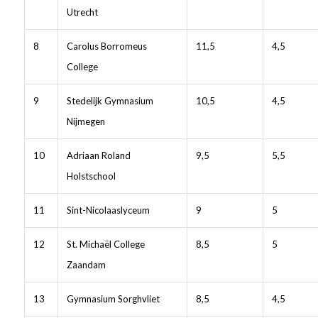
Utrecht
8
Carolus Borromeus
11,5
4,5
College
9
Stedelijk Gymnasium
10,5
4,5
Nijmegen
10
Adriaan Roland
9,5
5,5
Holstschool
11
Sint-Nicolaaslyceum
9
5
12
St. Michaël College
8,5
5
Zaandam
13
Gymnasium Sorghvliet
8,5
4,5