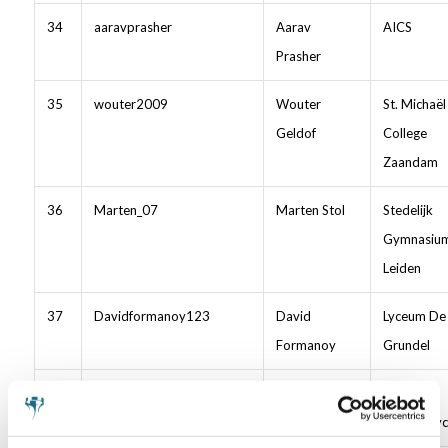
34
aaravprasher
Aarav
AICS
Prasher
35
wouter2009
Wouter
St. Michaël
Geldof
College
Zaandam
36
Marten_07
Marten Stol
Stedelijk
Gymnasiu
Leiden
37
Davidformanoy123
David
Lyceum De
Formanoy
Grundel
38
saffran2012
Saffran
Sint-
Mendelsohn
Nicolaasly