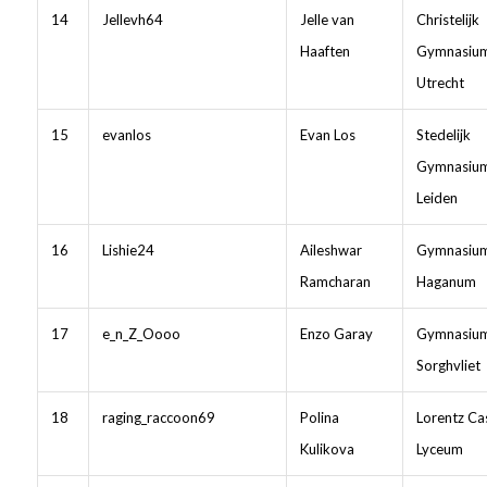
14
Jellevh64
Jelle van
Christelijk
Haaften
Gymnasiu
Utrecht
15
evanlos
Evan Los
Stedelijk
Gymnasiu
Leiden
16
Lishie24
Aileshwar
Gymnasiu
Ramcharan
Haganum
17
e_n_Z_Oooo
Enzo Garay
Gymnasiu
Sorghvliet
18
raging_raccoon69
Polina
Lorentz Ca
Kulikova
Lyceum