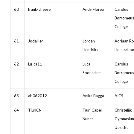
60
frank-cheese
Andy Florea
Carolus
Borromeus
College
61
JodaHen
Jordan
Adriaan Ro
Hendriks
Holstschoo
62
Lu_ca11
Luca
Carolus
Sponselee
Borromeus
College
63
ab062012
Anika Bagga
AICS
64
TiuriCN
Tiuri Capel
Christelijk
Nunes
Gymnasiu
Utrecht