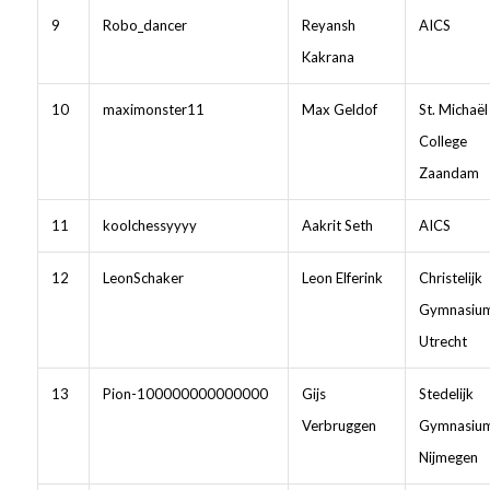
9
Robo_dancer
Reyansh
AICS
Kakrana
10
maximonster11
Max Geldof
St. Michaël
College
Zaandam
11
koolchessyyyy
Aakrit Seth
AICS
12
LeonSchaker
Leon Elferink
Christelijk
Gymnasiu
Utrecht
13
Pion-100000000000000
Gijs
Stedelijk
Verbruggen
Gymnasiu
Nijmegen