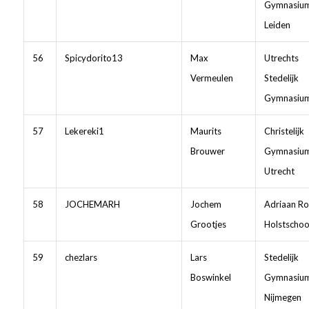
Gymnasiu
Leiden
56
Spicydorito13
Max
Utrechts
Vermeulen
Stedelijk
Gymnasiu
57
Lekereki1
Maurits
Christelijk
Brouwer
Gymnasiu
Utrecht
58
JOCHEMARH
Jochem
Adriaan Ro
Grootjes
Holstschoo
59
chezlars
Lars
Stedelijk
Boswinkel
Gymnasiu
Nijmegen