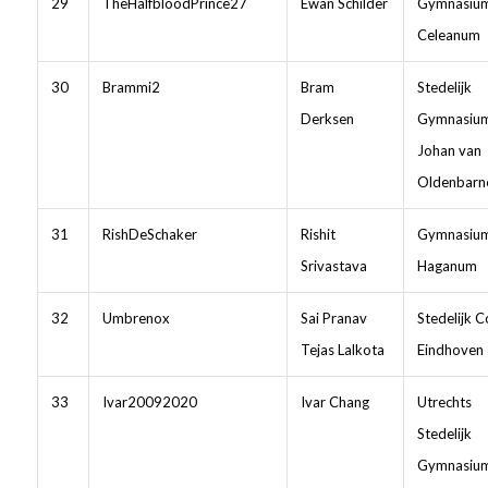
29
TheHalfbloodPrince27
Ewan Schilder
Gymnasiu
Celeanum
30
Brammi2
Bram
Stedelijk
Derksen
Gymnasiu
Johan van
Oldenbarn
31
RishDeSchaker
Rishit
Gymnasiu
Srivastava
Haganum
32
Umbrenox
Sai Pranav
Stedelijk C
Tejas Lalkota
Eindhoven
33
Ivar20092020
Ivar Chang
Utrechts
Stedelijk
Gymnasiu