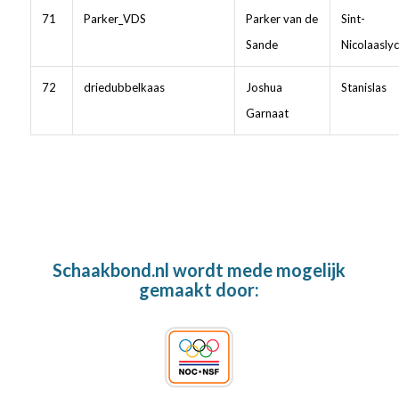
71
Parker_VDS
Parker van de
Sint-
Sande
Nicolaasly
72
driedubbelkaas
Joshua
Stanislas
Garnaat
Schaakbond.nl wordt mede mogelijk
gemaakt door: