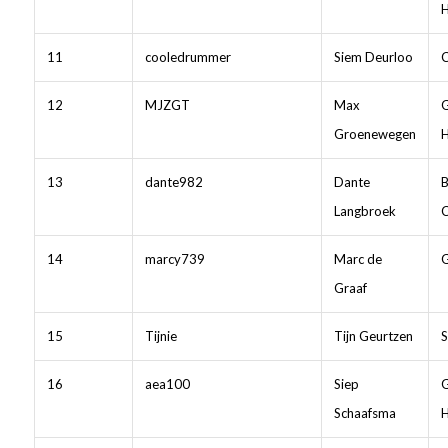
11
cooledrummer
Siem Deurloo
C
12
MJZGT
Max
Groenewegen
13
dante982
Dante
B
Langbroek
C
14
marcy739
Marc de
G
Graaf
15
Tijnie
Tijn Geurtzen
S
16
aea100
Siep
Schaafsma