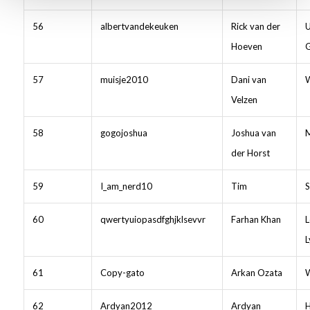
56
albertvandekeuken
Rick van der
U
Hoeven
57
muisje2010
Dani van
W
Velzen
58
gogojoshua
Joshua van
M
der Horst
59
I_am_nerd10
Tim
S
60
qwertyuiopasdfghjklsevvr
Farhan Khan
L
L
61
Copy-gato
Arkan Ozata
W
62
Ardyan2012
Ardyan
H