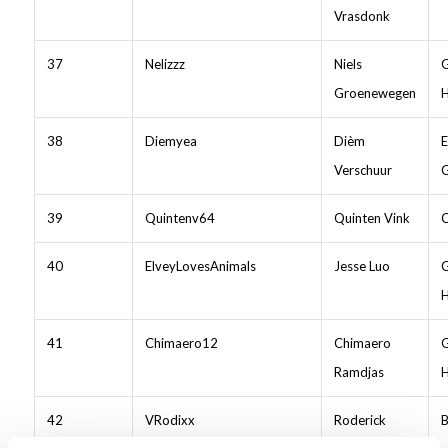
Vrasdonk
37
Nelizzz
Niels
Groenewegen
38
Diemyea
Dièm
E
Verschuur
39
Quintenv64
Quinten Vink
C
40
ElveyLovesAnimals
Jesse Luo
41
Chimaero12
Chimaero
Ramdjas
42
VRodixx
Roderick
B