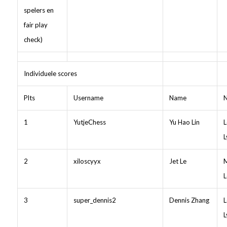
spelers en
fair play
check)
Individuele scores
Plts
Username
Name
1
YutjeChess
Yu Hao Lin
L
L
2
xiloscyyx
Jet Le
M
L
3
super_dennis2
Dennis Zhang
L
L