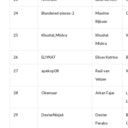
24
Blundered-pieces-2
Maxime
G
Rijksen
25
Khushal_Mishra
Khushal
W
Mishra
26
ELIYKAT
Eliyas Katrina
B
27
apekop08
Raúl van
W
Velzen
28
Okemaar
Arkan Fajar
L
L
29
DexterNinja6
Dexter
B
Perabo
C