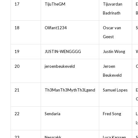
17
TijuTheGM
Tijuvardan
E
Badrinath
B
18
Olifant1234
Oscar van
S
Geest
19
JUSTIN-WENGGGG
Justin Wong
W
20
jeroenbeukeveld
Jeroen
C
Beukeveld
21
Th3ManTh3MythTh3Lgend
Samuel Lopes
E
22
Sendaria
Fred Song
L
L
23
Nessrakk
Luca Karssen
S