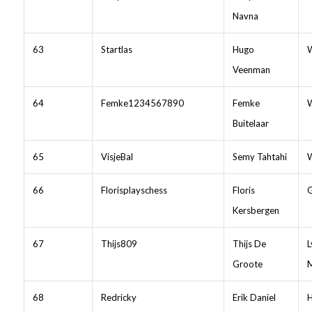
Navna
63
Startlas
Hugo
W
Veenman
64
Femke1234567890
Femke
W
Buitelaar
65
VisjeBal
Semy Tahtahi
W
66
Florisplayschess
Floris
G
Kersbergen
67
Thijs809
Thijs De
L
Groote
M
68
Redricky
Erik Daniel
H