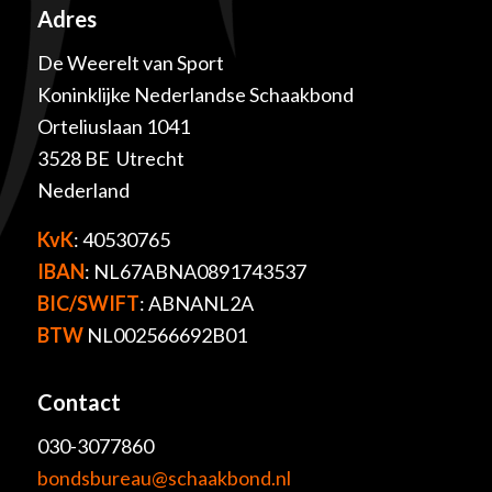
Adres
De Weerelt van Sport
Koninklijke Nederlandse Schaakbond
Orteliuslaan 1041
3528 BE Utrecht
Nederland
KvK
: 40530765
IBAN
: NL67ABNA0891743537
BIC/SWIFT
: ABNANL2A
BTW
NL002566692B01
Contact
030-3077860
bondsbureau@schaakbond.nl