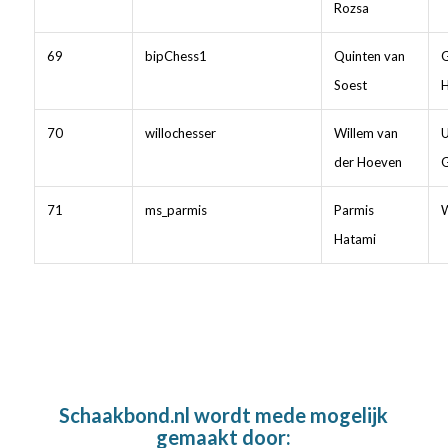
Rozsa
69
bipChess1
Quinten van
Soest
70
willochesser
Willem van
U
der Hoeven
71
ms_parmis
Parmis
W
Hatami
Schaakbond.nl wordt mede mogelijk
gemaakt door: