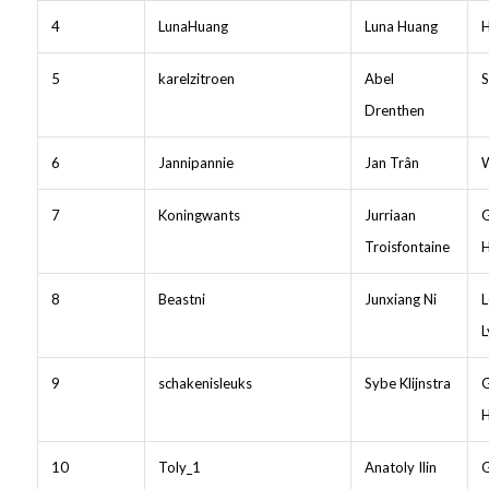
4
LunaHuang
Luna Huang
H
5
karelzitroen
Abel
S
Drenthen
6
Jannipannie
Jan Trân
W
7
Koningwants
Jurriaan
Troisfontaine
8
Beastni
Junxiang Ni
L
L
9
schakenisleuks
Sybe Klijnstra
10
Toly_1
Anatoly Ilin