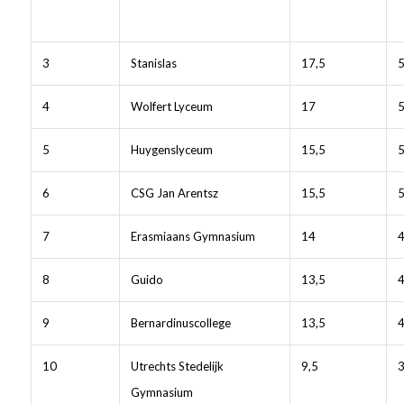
3
Stanislas
17,5
4
Wolfert Lyceum
17
5
Huygenslyceum
15,5
5
6
CSG Jan Arentsz
15,5
7
Erasmiaans Gymnasium
14
8
Guido
13,5
4
9
Bernardinuscollege
13,5
10
Utrechts Stedelijk
9,5
Gymnasium