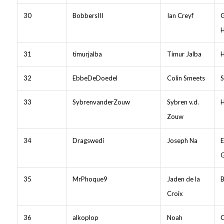
30
BobbersIII
Ian Creyf
31
timurjalba
Timur Jalba
H
32
EbbeDeDoedel
Colin Smeets
S
33
SybrenvanderZouw
Sybren v.d.
H
Zouw
34
Dragswedi
Joseph Na
E
35
MrPhoque9
Jaden de la
B
Croix
36
alkoplop
Noah
C