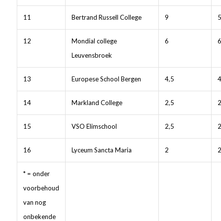
11
Bertrand Russell College
9
12
Mondial college
6
Leuvensbroek
13
Europese School Bergen
4,5
4
14
Markland College
2,5
2
15
VSO Elimschool
2,5
2
16
Lyceum Sancta Maria
2
* = onder
voorbehoud
van nog
onbekende