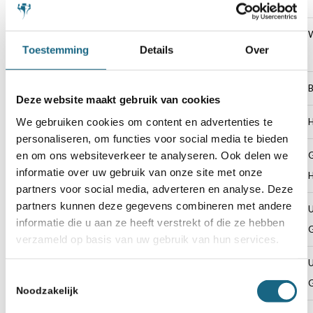
Meens
43
Nick_Fighter1000
Nick Van
W
Toestemming
Details
Over
Huessen
44
Lebron10009
Ayoub Khai
B
Deze website maakt gebruik van cookies
We gebruiken cookies om content en advertenties te
45
ChessEveryWeek
Xule Ji
H
personaliseren, om functies voor social media te bieden
en om ons websiteverkeer te analyseren. Ook delen we
46
Vlammie
Daniel van
informatie over uw gebruik van onze site met onze
Egdom
partners voor social media, adverteren en analyse. Deze
partners kunnen deze gegevens combineren met andere
47
koenveck
Koen van Eck
U
informatie die u aan ze heeft verstrekt of die ze hebben
verzameld op basis van uw gebruik van hun services.
48
Carrotman01
Jesper
U
Toestemmingsselectie
Ubbink
Noodzakelijk