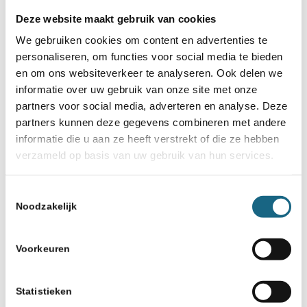
schaakclub in onze buurt (zijn de organisator van het
Deze website maakt gebruik van cookies
schoolschaaktoernooi, via de lesgever, voor info voor
We gebruiken cookies om content en advertenties te
onze leerlingen die naar een schaakclub willen)
personaliseren, om functies voor social media te bieden
Naam contactpersoon schaken
en om ons websiteverkeer te analyseren. Ook delen we
(Vereist)
informatie over uw gebruik van onze site met onze
partners voor social media, adverteren en analyse. Deze
partners kunnen deze gegevens combineren met andere
Voornaam
informatie die u aan ze heeft verstrekt of die ze hebben
verzameld op basis van uw gebruik van hun services.
Achternaam
Toestemmingsselectie
Noodzakelijk
Geef hier de naam van de contactpersoon op school voor
schaken
Voorkeuren
E-mailadres contactpersoon schaken
Statistieken