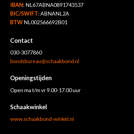
IBAN
: NL67ABNA0891743537
BIC/SWIFT
: ABNANL2A
BTW
NL002566692B01
Contact
030-3077860
bondsbureau@schaakbond.nl
Openingstijden
Open ma t/m vr 9.00-17.00 uur
Schaakwinkel
www.schaakbond-winkel.nl