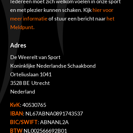
Iedereen moet zich welkom voelen in onze sport
en met plezier kunnen schaken. Kijk
hier voor
meer informatie
of stuur een bericht naar
het
Meldpunt
.
Adres
De Weerelt van Sport
Koninklijke Nederlandse Schaakbond
Orteliuslaan 1041
3528 BE Utrecht
Nederland
KvK
: 40530765
IBAN
: NL67ABNA0891743537
BIC/SWIFT
: ABNANL2A
BTW
NL002566692B01