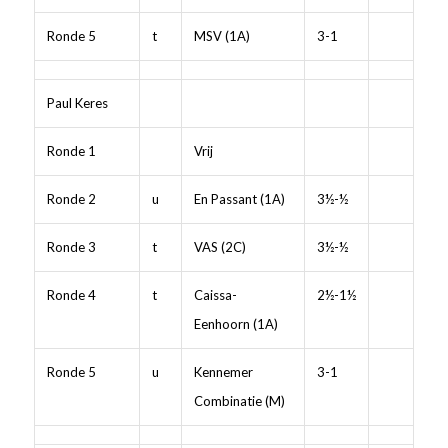
Ronde 5
t
MSV (1A)
3-1
Paul Keres
Ronde 1
Vrij
Ronde 2
u
En Passant (1A)
3½-½
Ronde 3
t
VAS (2C)
3½-½
Ronde 4
t
Caissa-
2½-1½
Eenhoorn (1A)
Ronde 5
u
Kennemer
3-1
Combinatie (M)