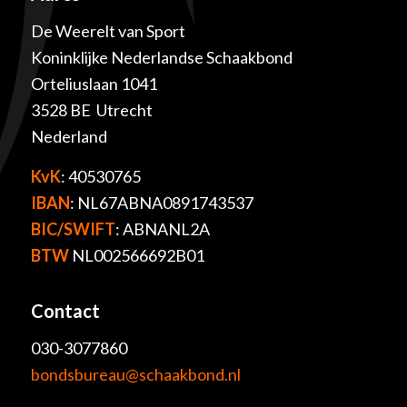
De Weerelt van Sport
Koninklijke Nederlandse Schaakbond
Orteliuslaan 1041
3528 BE Utrecht
Nederland
KvK
: 40530765
IBAN
: NL67ABNA0891743537
BIC/SWIFT
: ABNANL2A
BTW
NL002566692B01
Contact
030-3077860
bondsbureau@schaakbond.nl