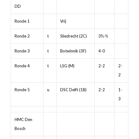
DD
Ronde 1
Vrij
Ronde 2
t
Sliedrecht (2C)
3½-½
Ronde 3
t
Botwinnik (3F)
4-0
Ronde 4
t
LSG (M)
2-2
2-
2
Ronde 5
u
DSC Delft (1B)
2-2
1-
3
HMC Den
Bosch