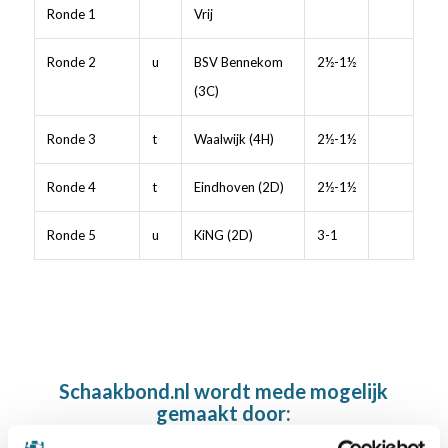
Ronde 1
Vrij
Ronde 2
u
BSV Bennekom
2½-1½
(3C)
Ronde 3
t
Waalwijk (4H)
2½-1½
Ronde 4
t
Eindhoven (2D)
2½-1½
Ronde 5
u
KiNG (2D)
3-1
Schaakbond.nl wordt mede mogelijk
gemaakt door: