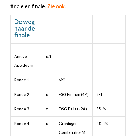
finale en finale.
Zie ook
.
De weg
naar de
finale
Amevo
u/t
Apeldoorn
Ronde 1
Vrij
Ronde 2
u
ESG Emmen (4A)
3-1
Ronde 3
t
DSG Pallas (2A)
3½-½
Ronde 4
u
Groninger
2½-1½
Combinatie (M)