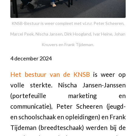
KNSB-Bestuur is weer compleet met v.l.n.r. Peter Scheeren,
Marcel Peek, Nischa Jansen, Dirk Hoogland, Ivar Heine, Johan
Knuvers en Frank Tijdeman.
4 december 2024
Het bestuur van de KNSB
is weer op
volle sterkte. Nischa Jansen-Janssen
(portefeuille marketing en
communicatie), Peter Scheeren (jeugd-
en schoolschaak en opleidingen) en Frank
Tijdeman (breedteschaak) werden bij de