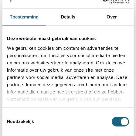
Categorie
Toestemming
Details
Over
Beleid
,
Bestuur
,
Blad Schaken.nl
,
Bondsnieuws
Deze website maakt gebruik van cookies
Deel dit stuk
We gebruiken cookies om content en advertenties te
personaliseren, om functies voor social media te bieden
en om ons websiteverkeer te analyseren. Ook delen we
informatie over uw gebruik van onze site met onze
partners voor social media, adverteren en analyse. Deze
partners kunnen deze gegevens combineren met andere
informatie die u aan ze heeft verstrekt of die ze hebben
verzameld op basis van uw gebruik van hun services.
Schaakbond.nl wordt mede mogelijk
Toestemmingsselectie
Noodzakelijk
gemaakt door: