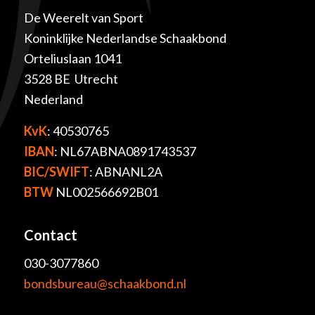
De Weerelt van Sport
Koninklijke Nederlandse Schaakbond
Orteliuslaan 1041
3528 BE Utrecht
Nederland
KvK
: 40530765
IBAN
: NL67ABNA0891743537
BIC/SWIFT
: ABNANL2A
BTW
NL002566692B01
Contact
030-3077860
bondsbureau@schaakbond.nl