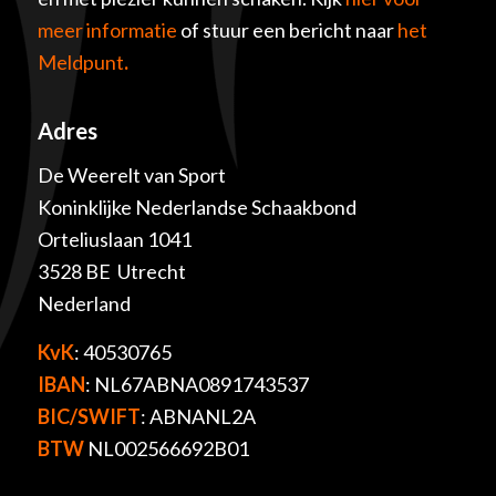
meer informatie
of stuur een bericht naar
het
Meldpunt
.
Adres
De Weerelt van Sport
Koninklijke Nederlandse Schaakbond
Orteliuslaan 1041
3528 BE Utrecht
Nederland
KvK
: 40530765
IBAN
: NL67ABNA0891743537
BIC/SWIFT
: ABNANL2A
BTW
NL002566692B01