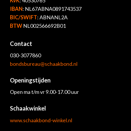
KvK
: 40530765
IBAN
: NL67ABNA0891743537
BIC/SWIFT
: ABNANL2A
BTW
NL002566692B01
Contact
030-3077860
bondsbureau@schaakbond.nl
Openingstijden
Open ma t/m vr 9.00-17.00 uur
Schaakwinkel
www.schaakbond-winkel.nl