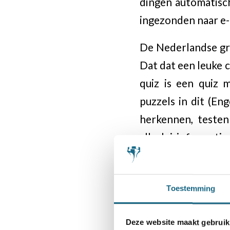
dingen automatisc
ingezonden naar e-
De Nederlandse gr
Dat dat een leuke 
quiz is een quiz 
puzzels in dit (En
herkennen, testen
allerlei informati
oplossen is dat b
gevonden namen/w
Toestemming
nieuwe hints op. D
worden toegelicht
Deze website maakt gebruik
samen met iemand o