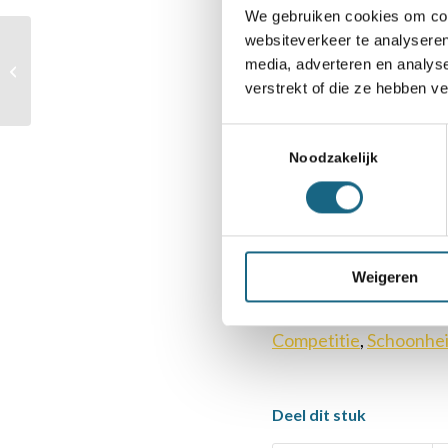
We gebruiken cookies om cont
websiteverkeer te analyseren
Website New In Ch
De impact van een
media, adverteren en analys
sportpsycholoog op de
verstrekt of die ze hebben v
sportprestaties
Nieuwsgierig naar
book
Toestemmingsselectie
Noodzakelijk
Winnaars New In C
Weigeren
Categorie
Competitie
,
Schoonhei
Deel dit stuk