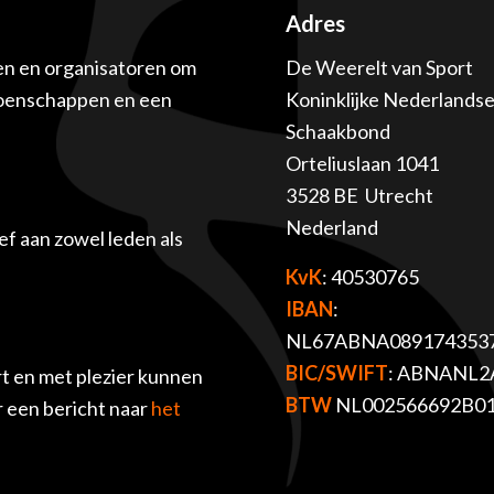
Adres
en en organisatoren om
De Weerelt van Sport
ioenschappen en een
Koninklijke Nederlands
Schaakbond
Orteliuslaan 1041
3528 BE Utrecht
Nederland
f aan zowel leden als
KvK
: 40530765
IBAN
:
NL67ABNA089174353
BIC/SWIFT
: ABNANL2
t en met plezier kunnen
BTW
NL002566692B0
r een bericht naar
het