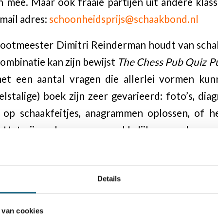
h mee. Maar ook fraaie partijen uit andere kla
mail adres:
schoonheidsprijs@schaakbond.nl
ootmeester Dimitri Reinderman houdt van schak
combinatie kan zijn bewijst
The Chess Pub Quiz P
met een aantal vragen die allerlei vormen k
gelstalige) boek zijn zeer gevarieerd: foto’s, di
 op schaakfeitjes, anagrammen oplossen, of 
e. Het zijn zeker geen gemakkelijke puzzels, maa
ij veel puzzels in dit boek bepaalde (genumme
oorden samen weer een nieuw woord vormen, e
Details
iverse puzzels hebben ook een officiële hintspag
 in de oplossingen aan het eind van het boek.
 van cookies
p te lossen en om nog wat (triviale) schaakweetj