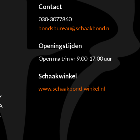
Contact
030-3077860
e
bondsbureau@schaakbond.nl
Openingstijden
Open ma t/m vr 9.00-17.00 uur
Schaakwinkel
www.schaakbond-winkel.nl
7
A
1