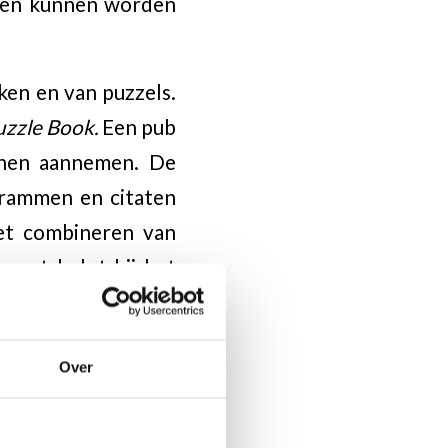
ssen kunnen worden
en en van puzzels.
uzzle Book.
Een pub
unnen aannemen. De
agrammen en citaten
het combineren van
r wat helpt bij het
rde) letters in de
n dat levert weer
Over
ina en alle puzzels
 Leuk om alleen of
es op te doen!