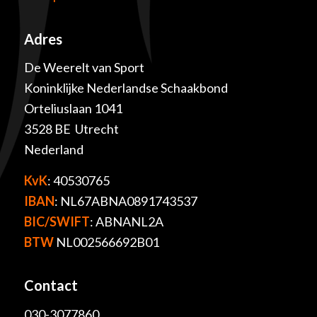
Adres
De Weerelt van Sport
Koninklijke Nederlandse Schaakbond
Orteliuslaan 1041
3528 BE Utrecht
Nederland
KvK
: 40530765
IBAN
: NL67ABNA0891743537
BIC/SWIFT
: ABNANL2A
BTW
NL002566692B01
Contact
030-3077860