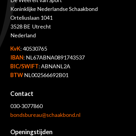
Koninklijke Nederlandse Schaakbond
Orteliuslaan 1041
3528 BE Utrecht
Nederland
KvK
: 40530765
IBAN
: NL67ABNA0891743537
BIC/SWIFT
: ABNANL2A
BTW
NL002566692B01
Contact
030-3077860
bondsbureau@schaakbond.nl
Openingstijden