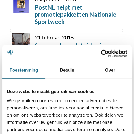
PostNL helpt met
promotiepakketten Nationale
Sportweek
21 februari 2018
Spannende wedstrijden in
Eindhoven bij kwalificaties
NJSK
Toestemming
Details
Over
30 maart 2021
Woensdag 7 april
partijbespreking met
Deze website maakt gebruik van cookies
ChessQueens
We gebruiken cookies om content en advertenties te
personaliseren, om functies voor social media te bieden
24 mei 2017
en om ons websiteverkeer te analyseren. Ook delen we
VPRO 2Doc: De stelling Van
informatie over uw gebruik van onze site met onze
Foreest, een schaakfamilie
partners voor social media, adverteren en analyse. Deze