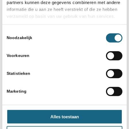
partners kunnen deze gegevens combineren met andere
informatie die u aan ze heeft verstrekt of die ze hebben
24 juli 2019
verzameld op basis van uw gebruik van hun services.
SV Krimpen aan den IJssel
neemt SO Rotterdam over
Toestemmingsselectie
Noodzakelijk
Voorkeuren
Statistieken
Schaakbond.nl wordt mede mogelijk
gemaakt door:
Marketing
Alles toestaan