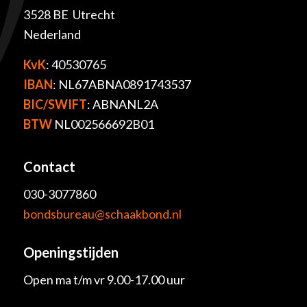
3528 BE Utrecht
Nederland
KvK
: 40530765
IBAN
: NL67ABNA0891743537
BIC/SWIFT
: ABNANL2A
BTW
NL002566692B01
Contact
030-3077860
bondsbureau@schaakbond.nl
Openingstijden
Open ma t/m vr 9.00-17.00 uur