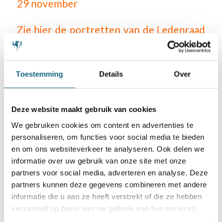
29 november
Zie hier de portretten van de Ledenraad
(foto’s gemaakt door Frans Peeters)
Toestemming
Details
Over
Deze website maakt gebruik van cookies
Categorie
Beleid
,
Bestuur
,
Bondsnieuws
,
Ledenraad
We gebruiken cookies om content en advertenties te
personaliseren, om functies voor social media te bieden
en om ons websiteverkeer te analyseren. Ook delen we
Deel dit stuk
informatie over uw gebruik van onze site met onze
partners voor social media, adverteren en analyse. Deze
partners kunnen deze gegevens combineren met andere
informatie die u aan ze heeft verstrekt of die ze hebben
verzameld op basis van uw gebruik van hun services.