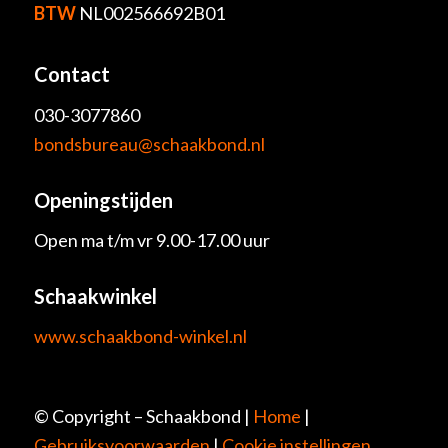
BTW
NL002566692B01
Contact
030-3077860
bondsbureau@schaakbond.nl
Openingstijden
Open ma t/m vr 9.00-17.00 uur
Schaakwinkel
www.schaakbond-winkel.nl
© Copyright – Schaakbond |
Home
|
Gebruiksvoorwaarden
|
Cookie instellingen