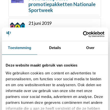
promotiepakketten Nationale
Sportweek
21 juni 2019
Workshop 468Schaak in
Meppel op 29 juni
Toestemming
Details
Over
1 november 2018
Laat je inspireren op de
themadag 2018
Deze website maakt gebruik van cookies
We gebruiken cookies om content en advertenties te
13 maart 2018
personaliseren, om functies voor social media te bieden
Niels van der Mark wordt
en om ons websiteverkeer te analyseren. Ook delen we
medewerker schoolschaak
informatie over uw gebruik van onze site met onze
partners voor social media, adverteren en analyse. Deze
5 augustus 2019
partners kunnen deze gegevens combineren met andere
Eelke de Boer na drie ronden
informatie die u aan ze heeft verstrekt of die ze hebben