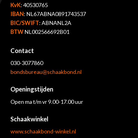
KvK
: 40530765
IBAN
: NL67ABNA0891743537
BIC/SWIFT
: ABNANL2A
BTW
NL002566692B01
Contact
030-3077860
bondsbureau@schaakbond.nl
Openingstijden
Open ma t/m vr 9.00-17.00 uur
Schaakwinkel
www.schaakbond-winkel.nl