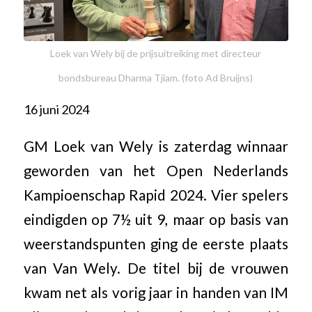
Loek van Wely bij de prijsuitreiking met directeur
bondsbureau Dharma Tjiam. (foto Ad Bruijns)
16 juni 2024
GM Loek van Wely is zaterdag winnaar
geworden van het Open Nederlands
Kampioenschap Rapid 2024. Vier spelers
eindigden op 7½ uit 9, maar op basis van
weerstandspunten ging de eerste plaats
van Van Wely. De titel bij de vrouwen
kwam net als vorig jaar in handen van IM