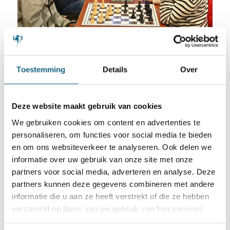
Toestemming
Details
Over
Deze website maakt gebruik van cookies
Beeld van de groep 2012. (foto Ad Bruijns)
We gebruiken cookies om content en advertenties te
Jeugdkampioenen
personaliseren, om functies voor social media te bieden
en om ons websiteverkeer te analyseren. Ook delen we
2004 Algemeen: Fabian Leenhouwers
informatie over uw gebruik van onze site met onze
2005 Algemeen: Bryan Huijsing
partners voor social media, adverteren en analyse. Deze
partners kunnen deze gegevens combineren met andere
2006 Algemeen: Adi Makhmud
informatie die u aan ze heeft verstrekt of die ze hebben
verzameld op basis van uw gebruik van hun services.
2008 Algemeen: Merijn Smeenk