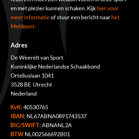
en met plezier kunnen schaken. Kijk
hier voor
meer informatie
of stuur een bericht naar
het
Meldpunt
.
Adres
De Weerelt van Sport
Koninklijke Nederlandse Schaakbond
Orteliuslaan 1041
3528 BE Utrecht
Nederland
KvK
: 40530765
IBAN
: NL67ABNA0891743537
BIC/SWIFT
: ABNANL2A
BTW
NL002566692B01