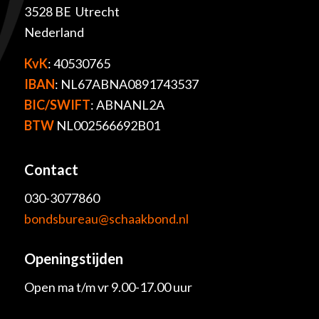
3528 BE Utrecht
Nederland
KvK
: 40530765
IBAN
: NL67ABNA0891743537
BIC/SWIFT
: ABNANL2A
BTW
NL002566692B01
Contact
030-3077860
bondsbureau@schaakbond.nl
Openingstijden
Open ma t/m vr 9.00-17.00 uur