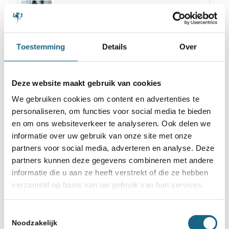
26 oktober 2017
Nederlandse teams naar EK-
Landenteams Kreta
Toestemming
Details
Over
20 december 2019
Lid van Verdienste Tom Ooms
Deze website maakt gebruik van cookies
overleden
We gebruiken cookies om content en advertenties te
personaliseren, om functies voor social media te bieden
20 mei 2019
en om ons websiteverkeer te analyseren. Ook delen we
Afdracht Nederlandse Loterij
informatie over uw gebruik van onze site met onze
partners voor social media, adverteren en analyse. Deze
partners kunnen deze gegevens combineren met andere
informatie die u aan ze heeft verstrekt of die ze hebben
verzameld op basis van uw gebruik van hun services.
Toestemmingsselectie
Noodzakelijk