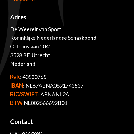
Adres
De Weerelt van Sport
Koninklijke Nederlandse Schaakbond
Orteliuslaan 1041
3528 BE Utrecht
Nederland
KvK
: 40530765
IBAN
: NL67ABNA0891743537
BIC/SWIFT
: ABNANL2A
BTW
NL002566692B01
Contact
030-3077860