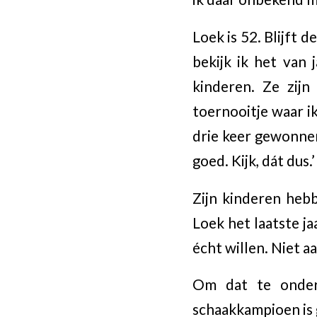
Loek is 52. Blijft 
bekijk ik het van 
kinderen. Ze zijn
toernooitje waar i
drie keer gewonnen 
goed. Kijk, dát dus.’
Zijn kinderen heb
Loek het laatste ja
écht willen. Niet a
Om dat te onders
schaakkampioen is 