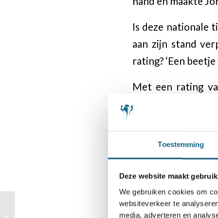
hand en maakte Jo
Is deze nationale t
aan zijn stand ver
rating? ‘Een beetje 
Met een rating v
pakken. Wat is voo
mee kan doen voor
Jorden zich niet. ‘
Toestemming
Verliezer Loek van 
Deze website maakt gebruik
krijgt: ‘Ik wilde, d
We gebruiken cookies om cont
websiteverkeer te analyseren
Toch was er ook ac
Venlonaren nog
media, adverteren en analys
ongeslagen in NK