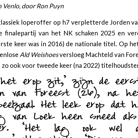
n Venlo, door Ron Puyn
klassiek loperoffer op h7 verpletterde Jorden v
 finalepartij van het NK schaken 2025 en ve
rste keer was in 2016) de nationale titel. Op he
Venlose
Ald Weishoes
versloeg Machteld van Fore
 zo ook voor tweede keer (na 2022) titelhoudster
 het erop zit,’ zijn de eers
en van Foreest (26), na het
eelzaal. Het leek erop dat h
ing van Loek heen sneed al
ter. ‘Het lag ook wel 