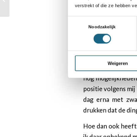
verkeerd kunnen af
verstrekt of die ze hebben v
schaken in Venlo
dan kun je willen, m
Toestemmingsselectie
Noodzakelijk
Vandaag liep het s
mogelijk was, ná … 1
Hij wist van tevor
Weigeren
daarvan: waarom ga
nog mogelijkheden i
positie volgens mij 
dag erna met zwar
drukken dat de ding
Hoe dan ook heeft h
ik daar onbekend me