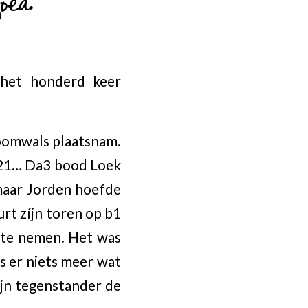
ed.’
 het honderd keer
toomwals plaatsnam.
t 21… Da3 bood Loek
 maar Jorden hoefde
urt zíjn toren op b1
n te nemen. Het was
s er niets meer wat
ijn tegenstander de