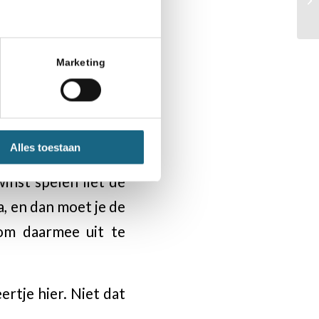
den natuurlijk. Ja,
Marketing
at? ‘Ik zag dat het
orden. In het licht
Alles toestaan
mise? Zaten er niet
winst spelen liet de
Ja, en dan moet je de
 om daarmee uit te
ertje hier. Niet dat