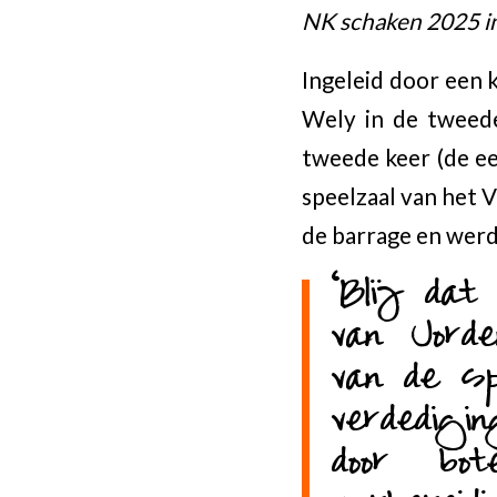
NK schaken 2025 i
Ingeleid door een 
Wely in de tweede
tweede keer (de ee
speelzaal van het 
de barrage en werd
‘Blij dat
van Jord
van de sp
verdedig
door bo