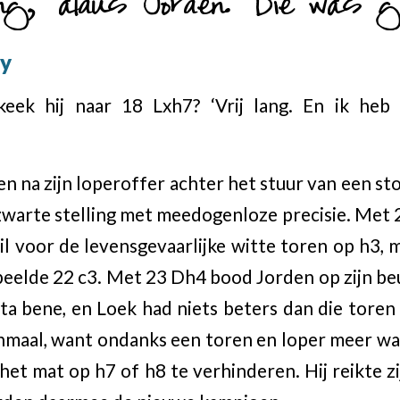
ing,’ aldus Jorden. ‘Die was go
ly
keek hij naar 18 Lxh7? ‘Vrij lang. En ik heb
en na zijn loperoffer achter het stuur van een s
 zwarte stelling met meedogenloze precisie. Me
ruil voor de levensgevaarlijke witte toren op h3,
speelde 22 c3. Met 23 Dh4 bood Jorden op zijn be
ta bene, en Loek had niets beters dan die tore
maal, want ondanks een toren en loper meer wa
et mat op h7 of h8 te verhinderen. Hij reikte z