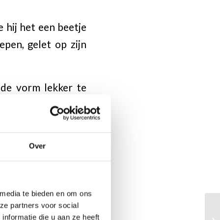
e hij het een beetje
epen, gelet op zijn
de vorm lekker te
 dat hij op een dag
aagt de bescheiden
Over
 portje aangereikt
’
 media te bieden en om ons
ze partners voor social
r de Winter had het
nformatie die u aan ze heeft