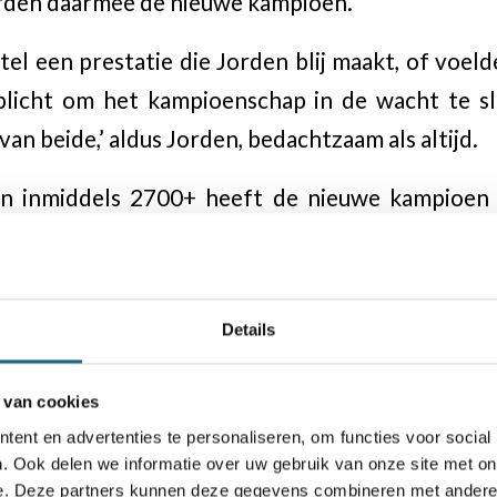
rden daarmee de nieuwe kampioen.
itel een prestatie die Jorden blij maakt, of voeld
plicht om het kampioenschap in de wacht te sl
van beide,’ aldus Jorden, bedachtzaam als altijd.
an inmiddels 2700+ heeft de nieuwe kampioen 
r hem de stip aan de horizon? Het zover schoppen
 de wereldtitel? Maar aan zulke uitspraken w
Ik wil gewoon beter worden dan ik nu ben.’
Details
Wely, terwijl hij in het café van
Ald Weishoes
een
 van cookies
enk ik, het meest van allemaal het toernooi winnen.
ent en advertenties te personaliseren, om functies voor social
. Ook delen we informatie over uw gebruik van onze site met on
ceptatie dat het niet is gelukt. ‘Tegen Arthu
e. Deze partners kunnen deze gegevens combineren met andere i