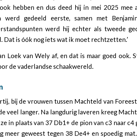
j ook hebben en dus deed hij in mei 2025 mee 
n werd gedeeld eerste, samen met Benjam
standspunten werd hij echter als tweede gecl
l. Dat is óók nog iets wat ik moet rechtzetten.’
an Loek van Wely af, en dat is maar goed ook. S
oor de vaderlandse schaakwereld.
n
rtij, bij de vrouwen tussen Machteld van Foreest
e veel langer. Na langdurig laveren kreeg Macht
 ze in plaats van 37 Db1+ de pion van c3 naar c4
ng meer geweest tegen 38 De4+ en spoedig mat.