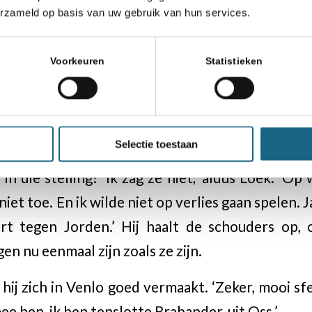
lopen. Dat is een hele goede speler. Net als Jor
erzameld op basis van uw gebruik van hun services.
aar soms is dat niet genoeg.’
Voorkeuren
Statistieken
lecht af. Had hij 18 Lxh7 niet gezien of ondersch
7 Da5. Toen was het te laat, natuurlijk.’
en dat het lastig zou worden, met zwart tegen J
Selectie toestaan
f hij het gisteren in de eerste partij zo snel re
n die stelling? ‘Ik zag ze niet,’ aldus Loek. ‘Op 
niet toe. En ik wilde niet op verlies gaan spelen. 
t tegen Jorden.’ Hij haalt de schouders op,
en nu eenmaal zijn zoals ze zijn.
ij zich in Venlo goed vermaakt. ‘Zeker, mooi sfe
e ben, ik ben tenslotte Brabander, uit Oss.’