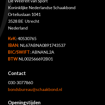
De Weerelt van Sport
Koninklijke Nederlandse Schaakbond
Orteliuslaan 1041
3528 BE Utrecht
Nederland
KvK
: 40530765
IBAN
: NL67ABNA0891743537
BIC/SWIFT
: ABNANL2A
BTW
NL002566692B01
Contact
030-3077860
bondsbureau@schaakbond.nl
Openingstijden