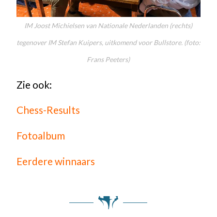
IM Joost Michielsen van Nationale Nederlanden (rechts)
tegenover IM Stefan Kuipers, uitkomend voor Bullstore. (foto:
Frans Peeters)
Zie ook:
Chess-Results
Fotoalbum
Eerdere winnaars