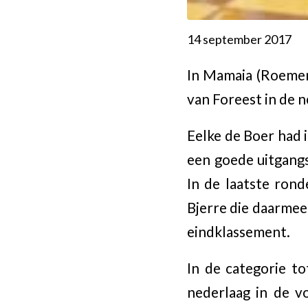
14 september 2017
In Mamaia (Roemen
van Foreest in de 
Eelke de Boer had i
een goede uitgangs
In de laatste ron
Bjerre die daarmee 
eindklassement.
In de categorie to
nederlaag in de v