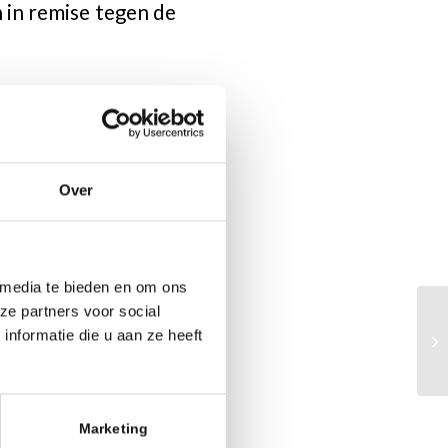
n in remise tegen de
 4 tot en met 15
s als bij de meisjes
d in totaal uit 18
Over
 media te bieden en om ons
ze partners voor social
nformatie die u aan ze heeft
Marketing