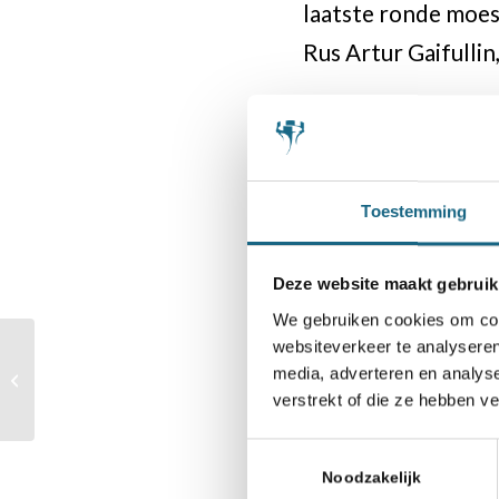
laatste ronde moest
Rus Artur Gaifullin
De Europese Jeu
september. In zes l
Europese titels t
Toestemming
deelnemers.
Deze website maakt gebruik
We gebruiken cookies om cont
websiteverkeer te analyseren
Van idee naar
Categorie
media, adverteren en analys
uitvoering. Chess we
Bondsnieuws
verstrekt of die ze hebben v
can!
Toestemmingsselectie
Noodzakelijk
Deel dit stuk