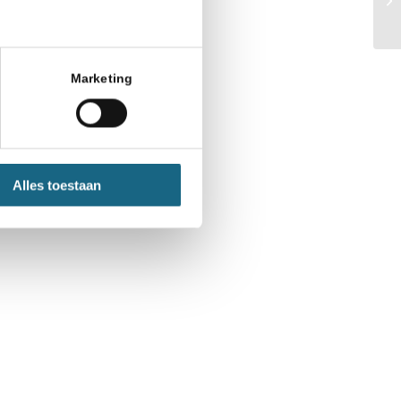
ijk getrokken werd.
spel na een paar
Marketing
e Haast een goed
tand, gaf ze onder
 en een nederlaag
Alles toestaan