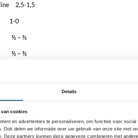
ïne 2,5-1,5
v 1-0
ov ½ – ½
v ½ – ½
siv ½ – ½
Details
t bij de vrouwen. Aanvankelijk leken ook zij af
 van cookies
nimaal een gelijkspel) tegen het sterkere Turki
ent en advertenties te personaliseren, om functies voor social
pe maar goede partij totdat een fout voldoend
. Ook delen we informatie over uw gebruik van onze site met on
e. Deze partners kunnen deze gegevens combineren met andere i
laatste bord wist Anna-Maja Kazarian haar tegen