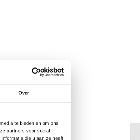
Over
 te stevenen op een
je. Iozefina Paulet
 media te bieden en om ons
e was om meteen te
ze partners voor social
nformatie die u aan ze heeft
standster echter te