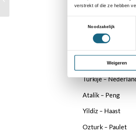
beginnen met
verstrekt of die ze hebben v
verschalken in een
overwinning
Helaas verloor 
Toestemmingsselectie
Noodzakelijk
onnauwkeurighed
gespeelde partij 
druk van de tijd
onontkoombaar wa
Weigeren
Turkije – Neder
Atalik – Pen
Yildiz – Haas
Ozturk – Paule