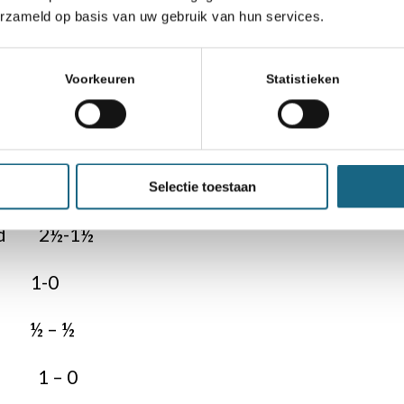
erzameld op basis van uw gebruik van hun services.
 ingewikkeld eindspel zodat de stand weer gel
Zhaoqin Peng vervolgens een gelijk eind
Voorkeuren
Statistieken
en. Net toen het team verwachte dat Ann
zou bekronen met een vol punt en een 2-2 einds
 haar extra kwaliteit terug waarna remise
ren.
Selectie toestaan
land 2½-1½
g 1-0
t ½ – ½
t 1 – 0