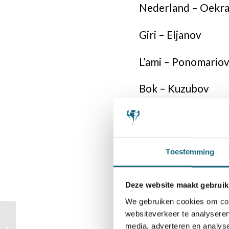
Nederland – Oekra
Giri – Eljano
L’ami – Ponomari
Bok – Kuzubo
Sokolov – Kravt
Vrouwen
Toestemming
Hoe anders liep he
Deze website maakt gebruik
overwinning (of mi
We gebruiken cookies om cont
speelde een scher
websiteverkeer te analyseren
EK-Landenteams:
Nederlandse teams
media, adverteren en analys
verliezen. Op het 