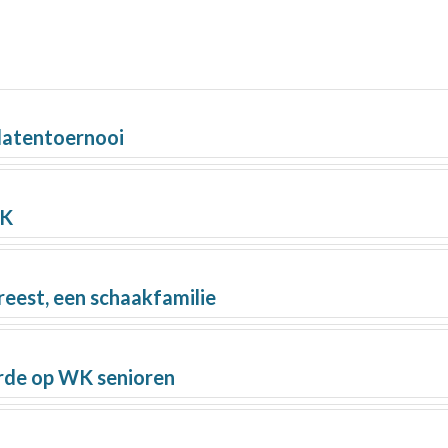
idatentoernooi
NK
eest, een schaakfamilie
rde op WK senioren