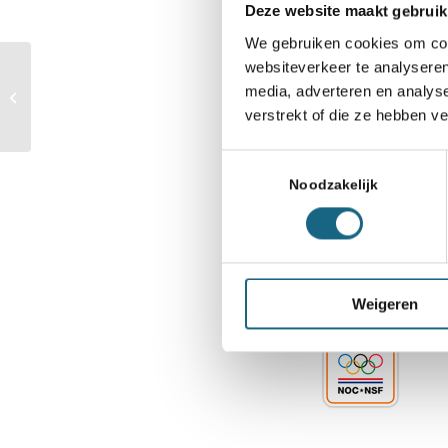
Deze website maakt gebruik
Deel dit stuk
We gebruiken cookies om cont
websiteverkeer te analyseren
SchaakMagazine
media, adverteren en analys
oktober verschenen
verstrekt of die ze hebben v
Toestemmingsselectie
Noodzakelijk
S
Weigeren