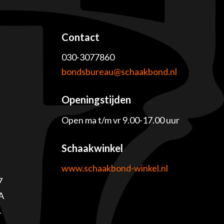
Contact
030-3077860
e
bondsbureau@schaakbond.nl
Openingstijden
Open ma t/m vr 9.00-17.00 uur
Schaakwinkel
www.schaakbond-winkel.nl
7
A
1