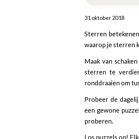
31 oktober 2018
Sterren betekenen 
waarop je sterren 
Maak van schaken e
sterren te verdi
ronddraaien om tus
Probeer de dagelij
een gewone puzzel
proberen.
Los puzzels op! El