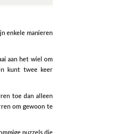
ijn enkele manieren
aai aan het wiel om
en kunt twee keer
rren toe dan alleen
erren om gewoon te
Sommige puzzels die