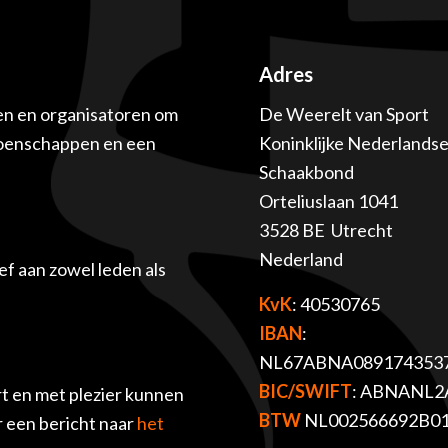
Adres
en en organisatoren om
De Weerelt van Sport
ioenschappen en een
Koninklijke Nederlands
Schaakbond
Orteliuslaan 1041
3528 BE Utrecht
Nederland
f aan zowel leden als
KvK
: 40530765
IBAN
:
NL67ABNA089174353
BIC/SWIFT
: ABNANL2
t en met plezier kunnen
BTW
NL002566692B0
r een bericht naar
het