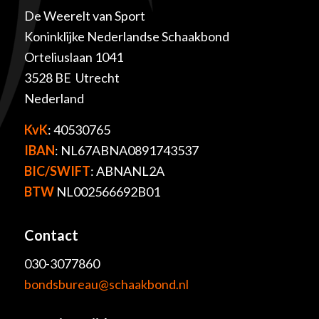
De Weerelt van Sport
Koninklijke Nederlandse Schaakbond
Orteliuslaan 1041
3528 BE Utrecht
Nederland
KvK
: 40530765
IBAN
: NL67ABNA0891743537
BIC/SWIFT
: ABNANL2A
BTW
NL002566692B01
Contact
030-3077860
bondsbureau@schaakbond.nl