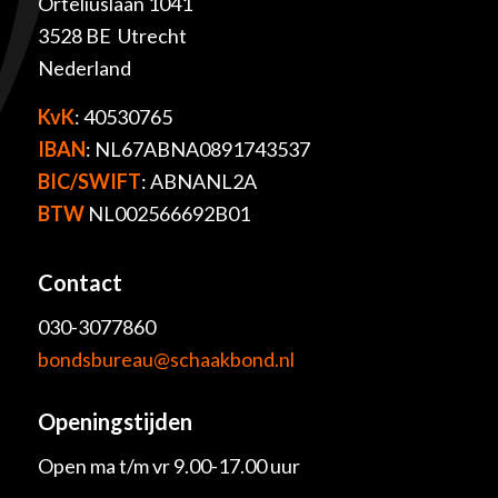
Orteliuslaan 1041
3528 BE Utrecht
Nederland
KvK
: 40530765
IBAN
: NL67ABNA0891743537
BIC/SWIFT
: ABNANL2A
BTW
NL002566692B01
Contact
030-3077860
bondsbureau@schaakbond.nl
Openingstijden
Open ma t/m vr 9.00-17.00 uur