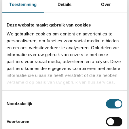
Toestemming
Details
Over
en we in de toekomst weer deze
deelnemers mogen verwelkomen. Bij een
Deze website maakt gebruik van cookies
kwalificatietoernooi of een van onze
We gebruiken cookies om content en advertenties te
andere toernooien.
personaliseren, om functies voor social media te bieden
en om ons websiteverkeer te analyseren. Ook delen we
Voor de volledige uitslagen en meer
informatie over uw gebruik van onze site met onze
partners voor social media, adverteren en analyse. Deze
informatie over het toernooi kunt u
partners kunnen deze gegevens combineren met andere
terecht op de
website van SV Botwinnik
.
informatie die u aan ze heeft verstrekt of die ze hebben
verzameld op basis van uw gebruik van hun services.
We kijken uit naar de prestaties van de
gekwalificeerde spelers op het NK in
Toestemmingsselectie
Helmond!
Noodzakelijk
Fotopagina Harry Gielen
Voorkeuren