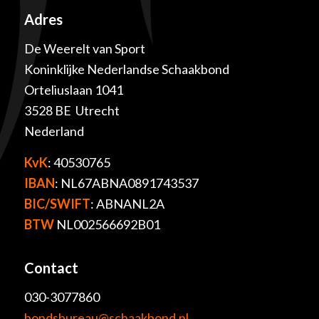
Adres
De Weerelt van Sport
Koninklijke Nederlandse Schaakbond
Orteliuslaan 1041
3528 BE Utrecht
Nederland
KvK
: 40530765
IBAN
: NL67ABNA0891743537
BIC/SWIFT
: ABNANL2A
BTW
NL002566692B01
Contact
030-3077860
bondsbureau@schaakbond.nl