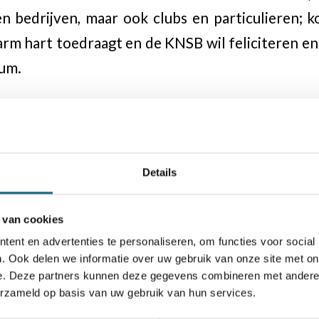
en bedrijven, maar ook clubs en particulieren; 
rm hart toedraagt en de KNSB wil feliciteren 
eum.
den
worden gevuld dankzij Ted Barendse. Deze we
 Haagse Schaakbond. Nog maar twee velden te 
Details
il ‘hebben’, kan mailen met Ard Dekker:
jubileum
 van cookies
ent en advertenties te personaliseren, om functies voor social
. Ook delen we informatie over uw gebruik van onze site met on
d
e. Deze partners kunnen deze gegevens combineren met andere i
erzameld op basis van uw gebruik van hun services.