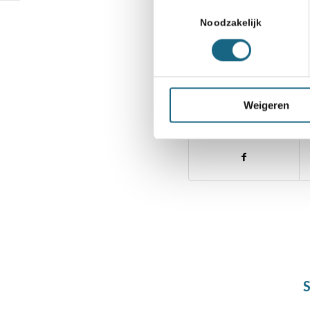
Toestemmingsselectie
Noodzakelijk
Categorie
Bondsnieuws
,
Jubileu
Weigeren
Deel dit stuk
S