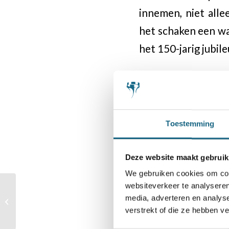
innemen, niet alle
het schaken een wa
het 150-jarig jubil
Nog maar 2 vel
Het 61e veld kon 
ingenomen door de
Toestemming
van) deze velden w
Deze website maakt gebruik
Meer informatie:
We gebruiken cookies om cont
websiteverkeer te analyseren
Traktatie van DGT: 150
Sponsorschaakbor
media, adverteren en analys
Club Packs voor
verstrekt of die ze hebben v
scholen