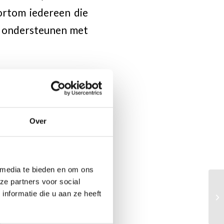
kortom iedereen die
en ondersteunen met
ek volgde veld 62,
gaan dus. Wie (een
Over
@schaakbond.nl
 media te bieden en om ons
ze partners voor social
nformatie die u aan ze heeft