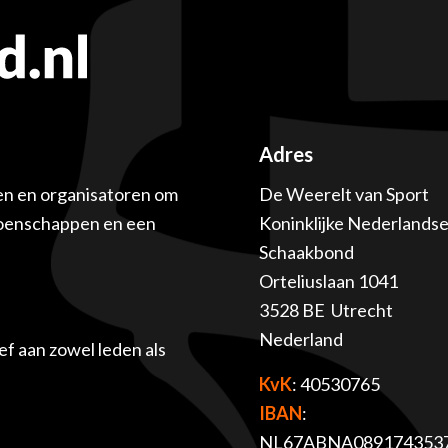
Adres
en en organisatoren om
De Weerelt van Sport
ioenschappen en een
Koninklijke Nederlands
Schaakbond
Orteliuslaan 1041
3528 BE Utrecht
Nederland
f aan zowel leden als
KvK
: 40530765
IBAN
:
NL67ABNA089174353