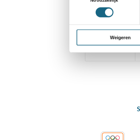
Noodzakelijk
Beleid
,
Bondsnieuws
,
Deel dit stuk
Weigeren
S