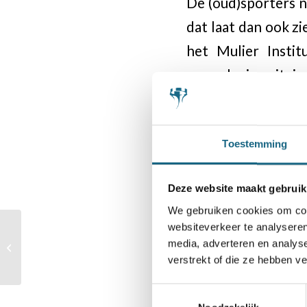
De (oud)sporters n
dat laat dan ook zi
het Mulier Instit
samenleving uitein
Meer lezen:
Toestemming
Artikel en open br
Artikel NOS
Deze website maakt gebruik
We gebruiken cookies om cont
Website NOC*NS
websiteverkeer te analyseren
KNSB-
media, adverteren en analys
Jeugdclubcompetitie
verstrekt of die ze hebben v
inschrijving voor 1 juli
Toestemmingsselectie
Categorie