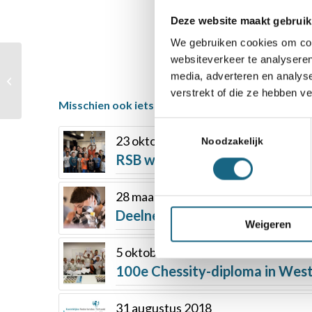
Deze website maakt gebruik
We gebruiken cookies om cont
websiteverkeer te analyseren
Het NJSK volgens Pia
media, adverteren en analys
Sprong
verstrekt of die ze hebben v
Misschien ook iets voor u
Toestemmingsselectie
23 oktober 2018
Noodzakelijk
RSB winnaar Huttontoernooi 2
28 maart 2018
Deelnemersveld NJSK ABC Asse
Weigeren
5 oktober 2018
100e Chessity-diploma in Wes
31 augustus 2018