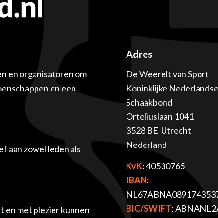
Adres
en en organisatoren om
De Weerelt van Sport
ioenschappen en een
Koninklijke Nederlands
Schaakbond
Orteliuslaan 1041
3528 BE Utrecht
Nederland
f aan zowel leden als
KvK
: 40530765
IBAN
:
NL67ABNA089174353
BIC/SWIFT
: ABNANL2
t en met plezier kunnen