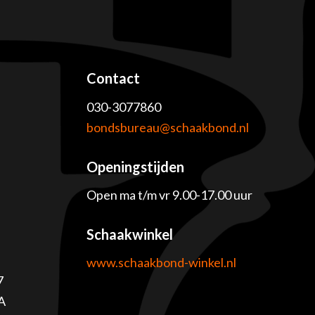
Contact
030-3077860
e
bondsbureau@schaakbond.nl
Openingstijden
Open ma t/m vr 9.00-17.00 uur
Schaakwinkel
www.schaakbond-winkel.nl
7
A