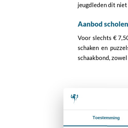
jeugdleden dit niet
Aanbod schole
Voor slechts € 7,5
schaken en puzze
schaakbond, zowel 
Categorie
Bondsnieuws
Toestemming
Deel dit stuk