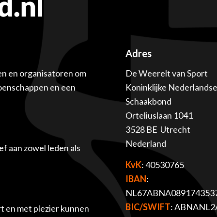
Adres
en en organisatoren om
De Weerelt van Sport
ioenschappen en een
Koninklijke Nederlands
Schaakbond
Orteliuslaan 1041
3528 BE Utrecht
Nederland
f aan zowel leden als
KvK
: 40530765
IBAN
:
NL67ABNA089174353
BIC/SWIFT
: ABNANL2
t en met plezier kunnen