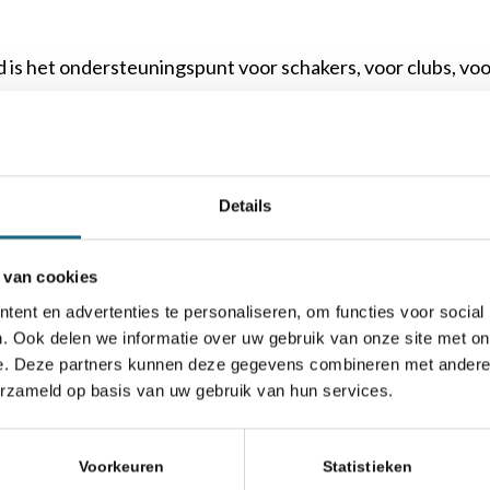
is het ondersteuningspunt voor schakers, voor clubs, voo
toren van schaaktoernooien.
neer je hier op de maandelijkse nie
Details
 van cookies
ent en advertenties te personaliseren, om functies voor social
chaakbond.nl wordt mede mogelijk gemaakt doo
. Ook delen we informatie over uw gebruik van onze site met on
e. Deze partners kunnen deze gegevens combineren met andere i
erzameld op basis van uw gebruik van hun services.
Voorkeuren
Statistieken