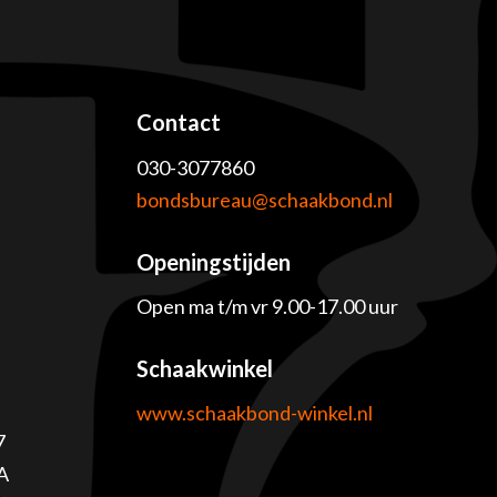
Contact
030-3077860
e
bondsbureau@schaakbond.nl
Openingstijden
Open ma t/m vr 9.00-17.00 uur
Schaakwinkel
www.schaakbond-winkel.nl
7
A