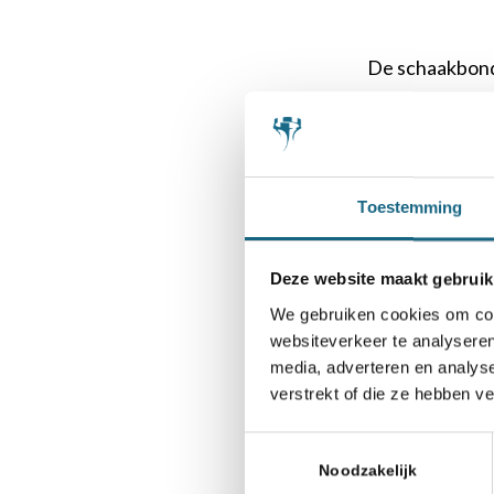
De schaakbond 
voor organisa
Abon
Toestemming
Deze website maakt gebruik
We gebruiken cookies om cont
S
websiteverkeer te analyseren
media, adverteren en analys
verstrekt of die ze hebben v
Toestemmingsselectie
Noodzakelijk