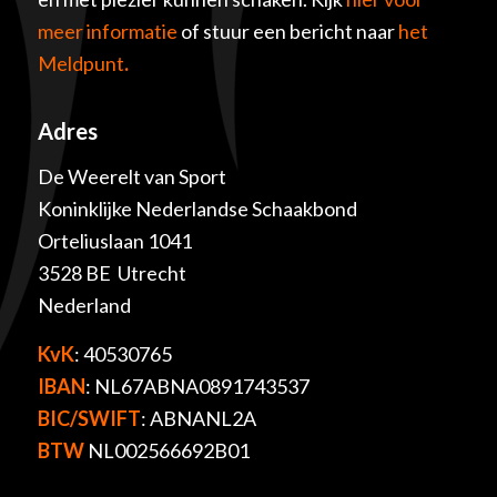
meer informatie
of stuur een bericht naar
het
Meldpunt
.
Adres
De Weerelt van Sport
Koninklijke Nederlandse Schaakbond
Orteliuslaan 1041
3528 BE Utrecht
Nederland
KvK
: 40530765
IBAN
: NL67ABNA0891743537
BIC/SWIFT
: ABNANL2A
BTW
NL002566692B01