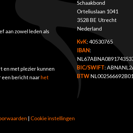
Schaakbond
Orteliuslaan 1041
3528 BE Utrecht
Nederland
f aan zowel leden als
KvK
: 40530765
IBAN
:
NL67ABNA089174353
BIC/SWIFT
: ABNANL2
t en met plezier kunnen
BTW
NL002566692B0
r een bericht naar
het
oorwaarden
|
Cookie instellingen