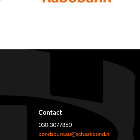
Contact
030-3077860
e
bondsbureau@schaakbond.nl