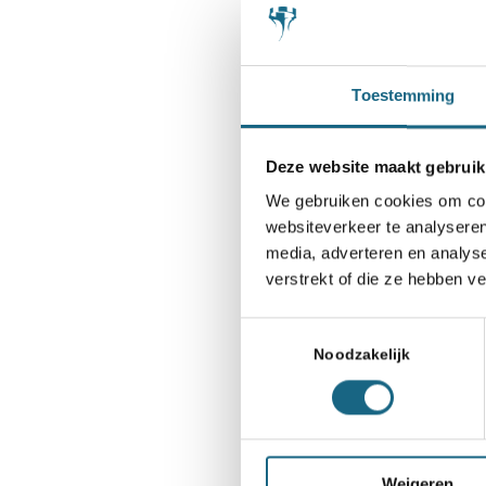
Blindsimu
De schaakbond 
Toestemming
1889 – zestien
campagne door 
Deze website maakt gebruik
Hoe dan? Hij wa
We gebruiken cookies om cont
– op eigen kos
websiteverkeer te analyseren
vroeg was of a
media, adverteren en analys
verstrekt of die ze hebben v
Verdubbel
Toestemmingsselectie
Geestdriftig z
Noodzakelijk
dan een verdub
rijksbetaalmee
niet vergeten,
Weigeren