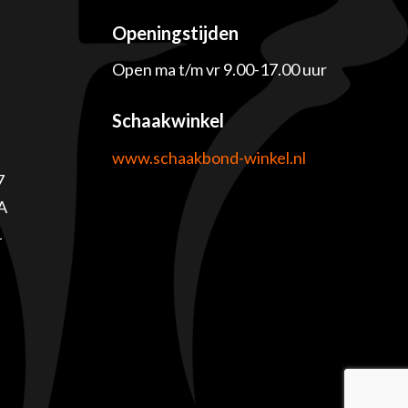
Openingstijden
Open ma t/m vr 9.00-17.00 uur
Schaakwinkel
www.schaakbond-winkel.nl
7
A
1