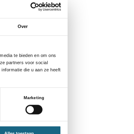
s geweest: in
Over
ros. Met een
ken naar 310.
le land gaf hij
 media te bieden en om ons
 enige wat hij
ze partners voor social
uisteren.
nformatie die u aan ze heeft
talk, met meer
Marketing
ot
die was hem
Alles toestaan